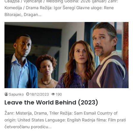
Свадба / Vjenčanje / Wedding Godina: 2026 (januar) Žanr:
Komedija / Drama Režija: Igor Šeregi Glavne uloge: Rene
Bitorajac, Dragan…
Sapunko
18/12/2023
190
Leave the World Behind (2023)
Žanr: Misterija, Drama, Triler Režija: Sam Esmail Country of
origin: United States Language: English Radnja filma: Film prati
četveročlanu porodicu…