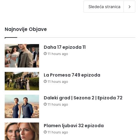
Sledeća stranica
Najnovije Objave
Daha 17 epizoda 11
11 hours ago
La Promesa 749 epizoda
11 hours ago
Daleki grad | Sezona 2 | Epizoda 72
11 hours ago
Plamen ljubavi 32 epizoda
11 hours ago