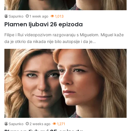
Sapunko
1 week ago
1,013
Plamen ljubavi 26 epizoda
Filipe i Rui videopozivom razgovaraju s Miguelom. Miguel kaže
da je otkrio da nikada nije bilo autopsije i da je…
Sapunko
2 weeks ago
1,271