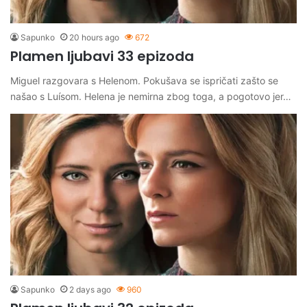
Sapunko
20 hours ago
672
Plamen ljubavi 33 epizoda
Miguel razgovara s Helenom. Pokušava se ispričati zašto se
našao s Luísom. Helena je nemirna zbog toga, a pogotovo jer…
Sapunko
2 days ago
960