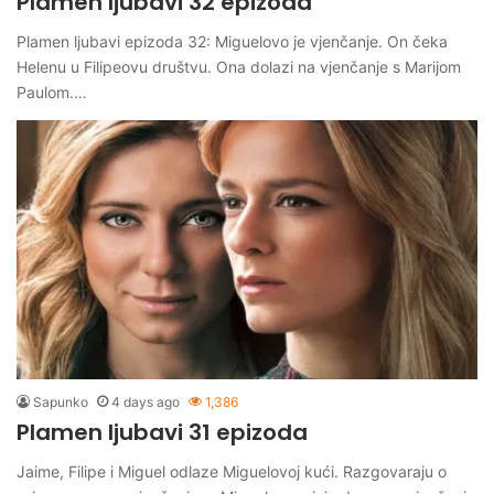
Plamen ljubavi 32 epizoda
Plamen ljubavi epizoda 32: Miguelovo je vjenčanje. On čeka
Helenu u Filipeovu društvu. Ona dolazi na vjenčanje s Marijom
Paulom.…
Sapunko
4 days ago
1,386
Plamen ljubavi 31 epizoda
Jaime, Filipe i Miguel odlaze Miguelovoj kući. Razgovaraju o