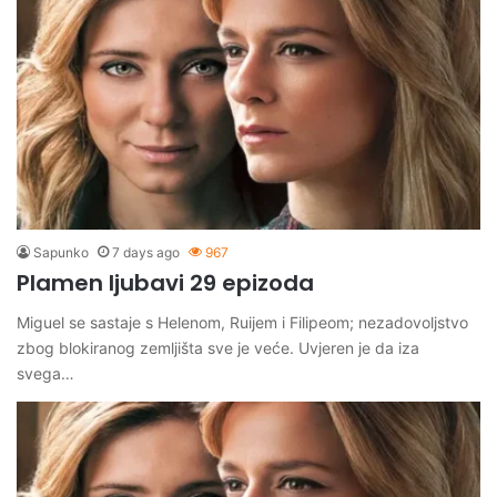
Sapunko
7 days ago
967
Plamen ljubavi 29 epizoda
Miguel se sastaje s Helenom, Ruijem i Filipeom; nezadovoljstvo
zbog blokiranog zemljišta sve je veće. Uvjeren je da iza
svega…