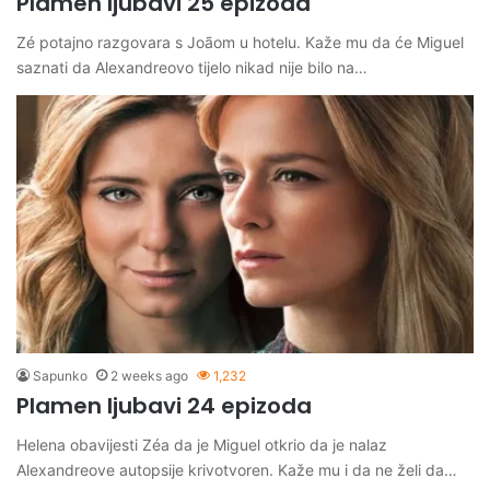
Plamen ljubavi 25 epizoda
Zé potajno razgovara s Joãom u hotelu. Kaže mu da će Miguel
saznati da Alexandreovo tijelo nikad nije bilo na…
Sapunko
2 weeks ago
1,232
Plamen ljubavi 24 epizoda
Helena obavijesti Zéa da je Miguel otkrio da je nalaz
Alexandreove autopsije krivotvoren. Kaže mu i da ne želi da…