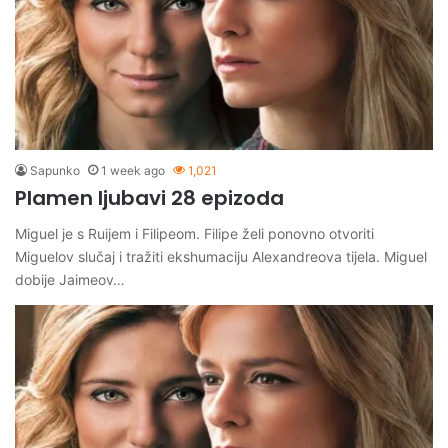
Sapunko
1 week ago
1,021
Plamen ljubavi 28 epizoda
Miguel je s Ruijem i Filipeom. Filipe želi ponovno otvoriti
Miguelov slučaj i tražiti ekshumaciju Alexandreova tijela. Miguel
dobije Jaimeov…