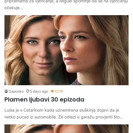
pripremama za vjenčanje, a Miguel spominje da se na vjenčanju
očekuje…
Sapunko
5 days ago
1,174
Plamen ljubavi 30 epizoda
Luísa je s Catarinom kada uznemirena sluškinja dojavi da je
netko pucao iz automobila. Zé odlazi u garažu provjeriti što…