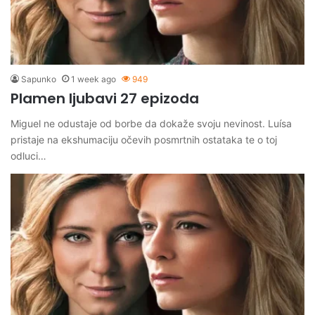
Sapunko
1 week ago
949
Plamen ljubavi 27 epizoda
Miguel ne odustaje od borbe da dokaže svoju nevinost. Luísa
pristaje na ekshumaciju očevih posmrtnih ostataka te o toj
odluci…