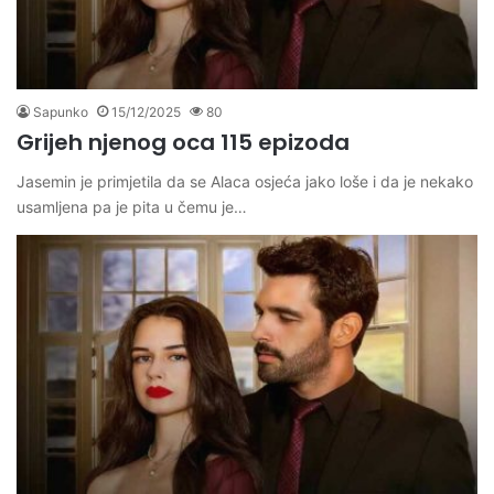
Sapunko
15/12/2025
80
Grijeh njenog oca 115 epizoda
Jasemin je primjetila da se Alaca osjeća jako loše i da je nekako
usamljena pa je pita u čemu je…