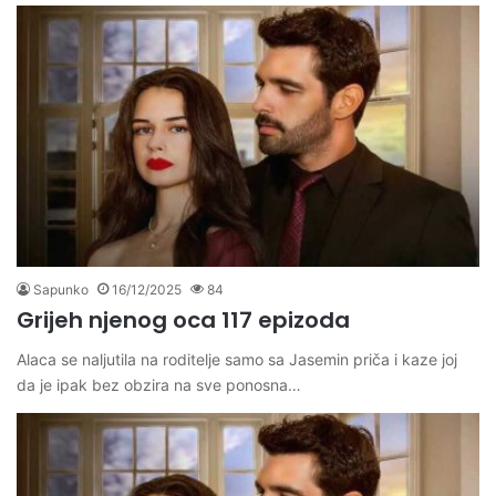
Sapunko
16/12/2025
84
Grijeh njenog oca 117 epizoda
Alaca se naljutila na roditelje samo sa Jasemin priča i kaze joj
da je ipak bez obzira na sve ponosna…