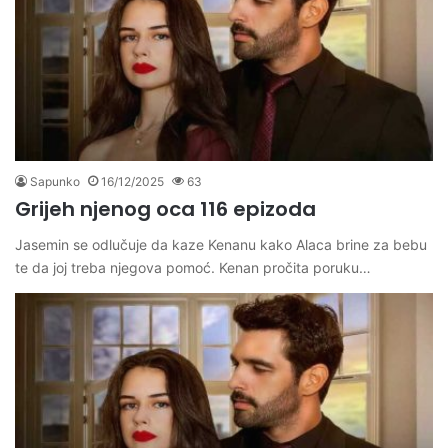
Sapunko
16/12/2025
63
Grijeh njenog oca 116 epizoda
Jasemin se odlučuje da kaze Kenanu kako Alaca brine za bebu
te da joj treba njegova pomoć. Kenan pročita poruku…