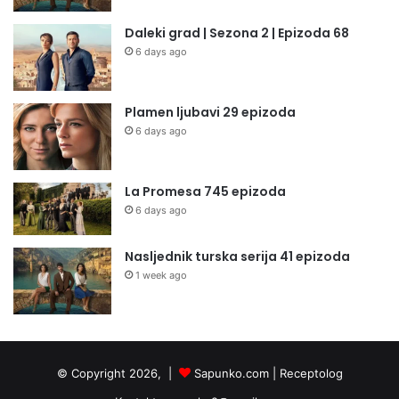
Daleki grad | Sezona 2 | Epizoda 68
6 days ago
Plamen ljubavi 29 epizoda
6 days ago
La Promesa 745 epizoda
6 days ago
Nasljednik turska serija 41 epizoda
1 week ago
© Copyright 2026, |
Sapunko.com
|
Receptolog