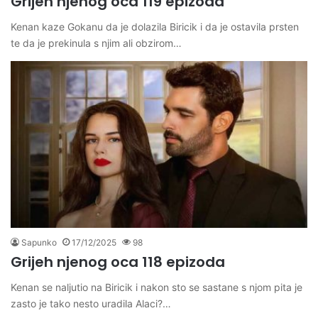
Grijeh njenog oca 119 epizoda
Kenan kaze Gokanu da je dolazila Biricik i da je ostavila prsten
te da je prekinula s njim ali obzirom…
Sapunko
17/12/2025
98
Grijeh njenog oca 118 epizoda
Kenan se naljutio na Biricik i nakon sto se sastane s njom pita je
zasto je tako nesto uradila Alaci?…