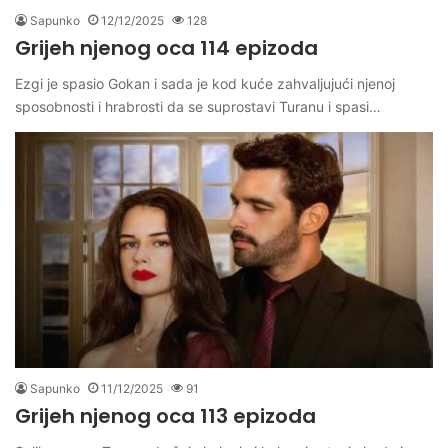
Sapunko
12/12/2025
128
Grijeh njenog oca 114 epizoda
Ezgi je spasio Gokan i sada je kod kuće zahvaljujući njenoj
sposobnosti i hrabrosti da se suprostavi Turanu i spasi…
Sapunko
11/12/2025
91
Grijeh njenog oca 113 epizoda