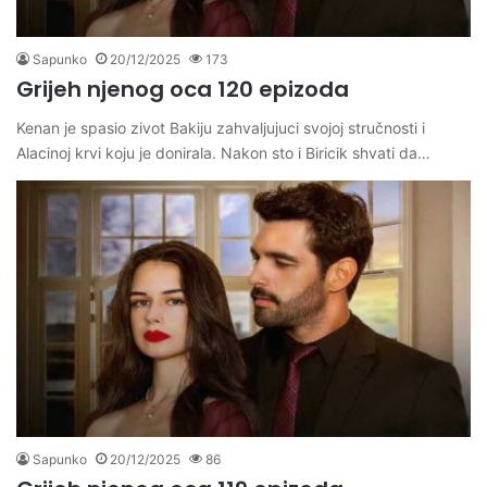
Sapunko
20/12/2025
173
Grijeh njenog oca 120 epizoda
Kenan je spasio zivot Bakiju zahvaljujuci svojoj stručnosti i
Alacinoj krvi koju je donirala. Nakon sto i Biricik shvati da…
Sapunko
20/12/2025
86