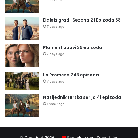
Daleki grad | Sezona 2 | Epizoda 68
7 days ago
Plamen ljubavi 29 epizoda
7 days ago
La Promesa 745 epizoda
7 days ago
Nasljednik turska serija 41 epizoda
1 week ago
© Copyright 2026, |
Sapunko.com
|
Receptolog