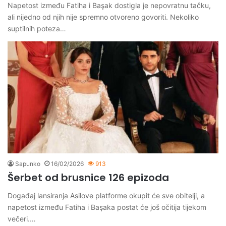
Napetost između Fatiha i Başak dostigla je nepovratnu tačku,
ali nijedno od njih nije spremno otvoreno govoriti. Nekoliko
suptilnih poteza…
Sapunko
16/02/2026
913
Šerbet od brusnice 126 epizoda
Događaj lansiranja Asilove platforme okupit će sve obitelji, a
napetost između Fatiha i Başaka postat će još očitija tijekom
večeri.…