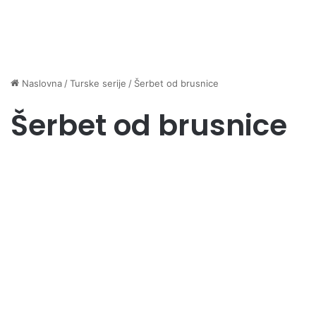
Naslovna
/
Turske serije
/
Šerbet od brusnice
Šerbet od brusnice