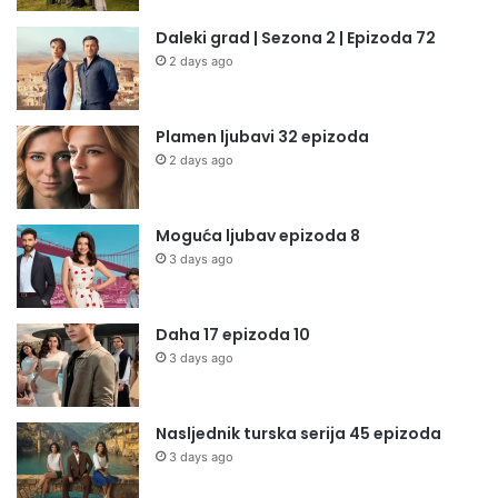
Daleki grad | Sezona 2 | Epizoda 72
2 days ago
Plamen ljubavi 32 epizoda
2 days ago
Moguća ljubav epizoda 8
3 days ago
Daha 17 epizoda 10
3 days ago
Nasljednik turska serija 45 epizoda
3 days ago