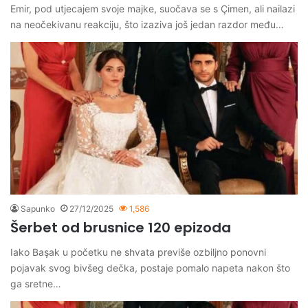
Emir, pod utjecajem svoje majke, suočava se s Çimen, ali nailazi
na neočekivanu reakciju, što izaziva još jedan razdor među…
Sapunko
27/12/2025
1,586
Šerbet od brusnice 120 epizoda
Iako Başak u početku ne shvata previše ozbiljno ponovni
pojavak svog bivšeg dečka, postaje pomalo napeta nakon što
ga sretne…