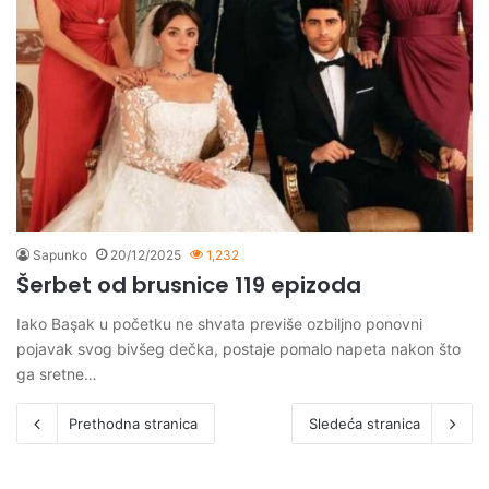
Sapunko
20/12/2025
1,232
Šerbet od brusnice 119 epizoda
Iako Başak u početku ne shvata previše ozbiljno ponovni
pojavak svog bivšeg dečka, postaje pomalo napeta nakon što
ga sretne…
Prethodna stranica
Sledeća stranica