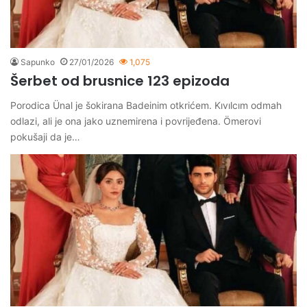
Sapunko
27/01/2026
1,075
Šerbet od brusnice 123 epizoda
Porodica Ünal je šokirana Badeinim otkrićem. Kıvılcım odmah
odlazi, ali je ona jako uznemirena i povrijeđena. Ömerovi
pokušaji da je…