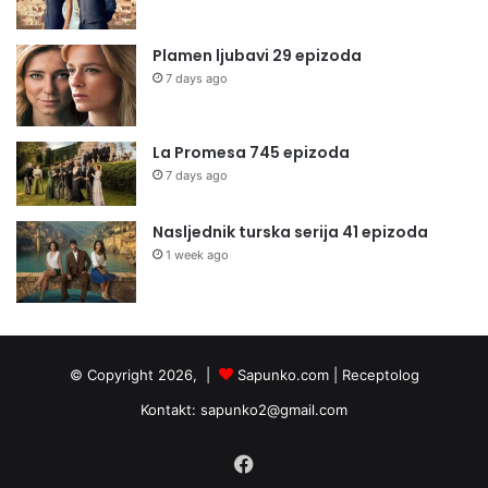
Plamen ljubavi 29 epizoda
7 days ago
La Promesa 745 epizoda
7 days ago
Nasljednik turska serija 41 epizoda
1 week ago
© Copyright 2026, |
Sapunko.com
|
Receptolog
Kontakt:
sapunko2@gmail.com
Facebook