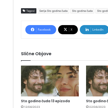
Tagovi
Serija Sto godina čuda
Sto godina čuda
Sto godi
Facebook
X
LinkedIn
Slične Objave
Sto godina čuda 13 epizoda
Sto godina 
12/06/2023
02/06/2023