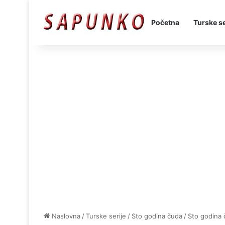
Početna
Turske se
Naslovna
/
Turske serije
/
Sto godina čuda
/
Sto godina 