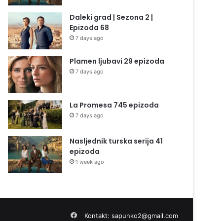
Daleki grad | Sezona 2 |
Epizoda 68
7 days ago
Plamen ljubavi 29 epizoda
7 days ago
La Promesa 745 epizoda
7 days ago
Nasljednik turska serija 41
epizoda
1 week ago
Facebook
Kontakt:
sapunko2@gmail.com