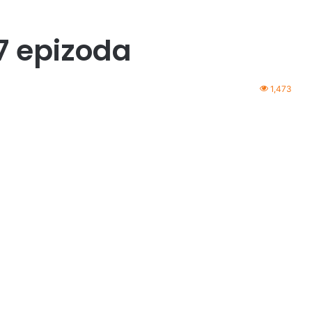
7 epizoda
1,473