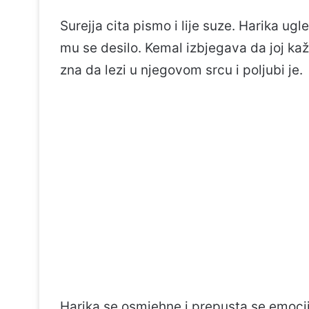
Surejja cita pismo i lije suze. Harika ug
mu se desilo. Kemal izbjegava da joj kaž
zna da lezi u njegovom srcu i poljubi je.
Harika se osmjehne i prepusta se emoci