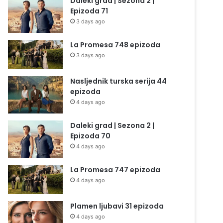
Daleki grad | Sezona 2 |
Epizoda 71
3 days ago
La Promesa 748 epizoda
3 days ago
Nasljednik turska serija 44
epizoda
4 days ago
Daleki grad | Sezona 2 |
Epizoda 70
4 days ago
La Promesa 747 epizoda
4 days ago
Plamen ljubavi 31 epizoda
4 days ago