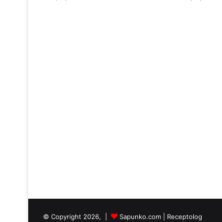
© Copyright 2026, |
Sapunko.com
|
Receptolog