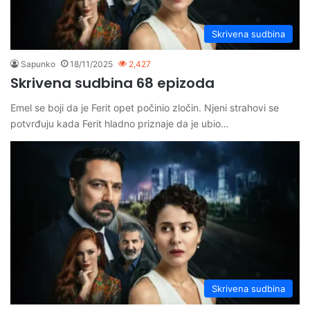
Skrivena sudbina
Sapunko
18/11/2025
2,427
Skrivena sudbina 68 epizoda
Emel se boji da je Ferit opet počinio zločin. Njeni strahovi se
potvrđuju kada Ferit hladno priznaje da je ubio…
Skrivena sudbina