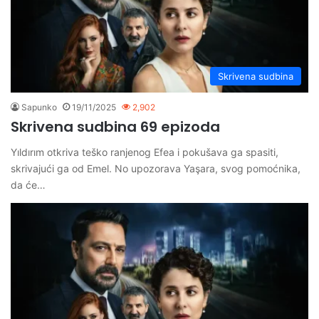
Skrivena sudbina
Sapunko
19/11/2025
2,902
Skrivena sudbina 69 epizoda
Yıldırım otkriva teško ranjenog Efea i pokušava ga spasiti,
skrivajući ga od Emel. No upozorava Yaşara, svog pomoćnika,
da će…