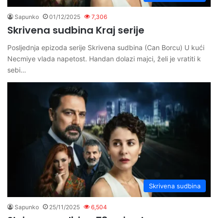
Sapunko
01/12/2025
7,306
Skrivena sudbina Kraj serije
Posljednja epizoda serije Skrivena sudbina (Can Borcu) U kući
Necmiye vlada napetost. Handan dolazi majci, želi je vratiti k
sebi…
Skrivena sudbina
Sapunko
25/11/2025
6,504