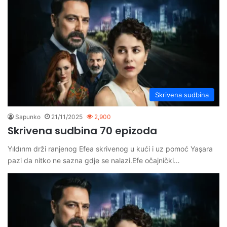
Skrivena sudbina
Sapunko
21/11/2025
2,900
Skrivena sudbina 70 epizoda
Yıldırım drži ranjenog Efea skrivenog u kući i uz pomoć Yaşara
pazi da nitko ne sazna gdje se nalazi.Efe očajnički…