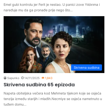
Emel gubi kontrolu jer Ferit je nestao. U panici zove Yıldırıma i
naređuje mu da ga pronađe prije nego što…
Skrivena sudbina
Sapunko
14/11/2025
1,843
Skrivena sudbina 65 epizoda
Napeta obiteljska večera kod Mehmeta tijekom koje se osjeća
tenzija između starijih i mlađih.Necmiye se osjeća nametnuto u
tuđem domu…