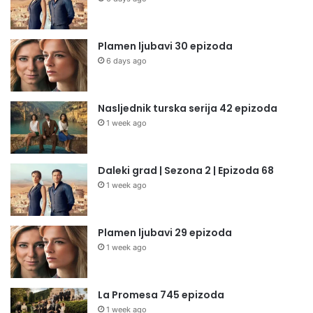
Plamen ljubavi 30 epizoda
6 days ago
Nasljednik turska serija 42 epizoda
1 week ago
Daleki grad | Sezona 2 | Epizoda 68
1 week ago
Plamen ljubavi 29 epizoda
1 week ago
La Promesa 745 epizoda
1 week ago