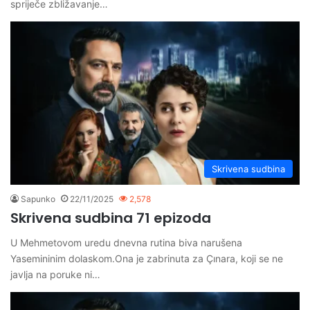
spriječe zbližavanje…
Skrivena sudbina
Sapunko
22/11/2025
2,578
Skrivena sudbina 71 epizoda
U Mehmetovom uredu dnevna rutina biva narušena
Yasemininim dolaskom.Ona je zabrinuta za Çınara, koji se ne
javlja na poruke ni…