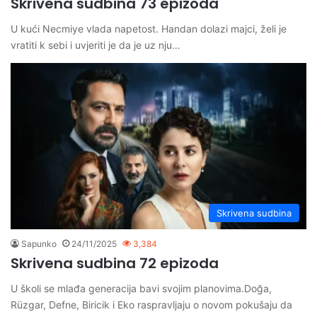
Skrivena sudbina 73 epizoda
U kući Necmiye vlada napetost. Handan dolazi majci, želi je
vratiti k sebi i uvjeriti je da je uz nju…
Skrivena sudbina
Sapunko
24/11/2025
3,384
Skrivena sudbina 72 epizoda
U školi se mlađa generacija bavi svojim planovima.Doğa,
Rüzgar, Defne, Biricik i Eko raspravljaju o novom pokušaju da