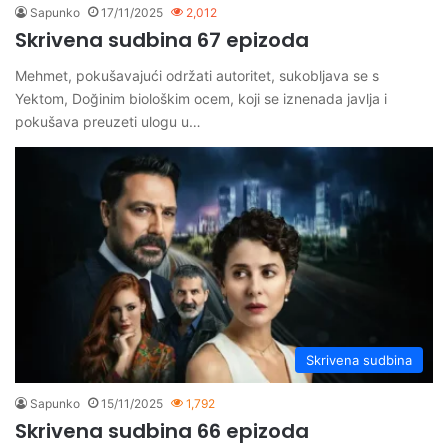
Sapunko
17/11/2025
2,012
Skrivena sudbina 67 epizoda
Mehmet, pokušavajući održati autoritet, sukobljava se s
Yektom, Doğinim biološkim ocem, koji se iznenada javlja i
pokušava preuzeti ulogu u…
Skrivena sudbina
Sapunko
15/11/2025
1,792
Skrivena sudbina 66 epizoda