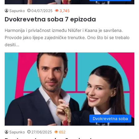
Sapunko
04/07/2025
3,745
Dvokrevetna soba 7 epizoda
Harmonija i privlačnost između Nilüfer i Kaana je savršena.
Provode jako lijepe zajedničke trenutke. Ono što bi se trebalo
desiti…
Dvokrevetna soba
Sapunko
27/06/2025
652