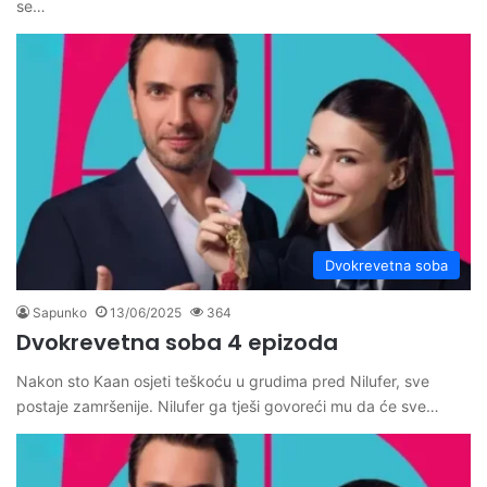
se…
Dvokrevetna soba
Sapunko
13/06/2025
364
Dvokrevetna soba 4 epizoda
Nakon sto Kaan osjeti teškoću u grudima pred Nilufer, sve
postaje zamršenije. Nilufer ga tješi govoreći mu da će sve…