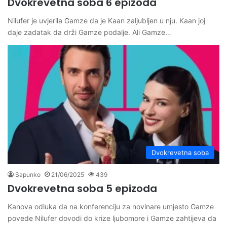
Dvokrevetna soba 6 epizoda
Nilufer je uvjerila Gamze da je Kaan zaljubljen u nju. Kaan joj
daje zadatak da drži Gamze podalje. Ali Gamze…
Dvokrevetna soba
Sapunko
21/06/2025
439
Dvokrevetna soba 5 epizoda
Kanova odluka da na konferenciju za novinare umjesto Gamze
povede Nilufer dovodi do krize ljubomore i Gamze zahtijeva da