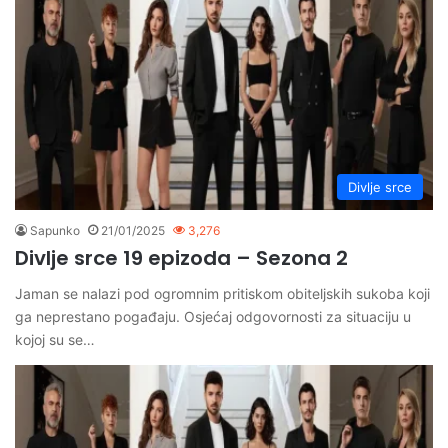
Divlje srce
Sapunko
21/01/2025
3,276
Divlje srce 19 epizoda – Sezona 2
Jaman se nalazi pod ogromnim pritiskom obiteljskih sukoba koji
ga neprestano pogađaju. Osjećaj odgovornosti za situaciju u
kojoj su se…