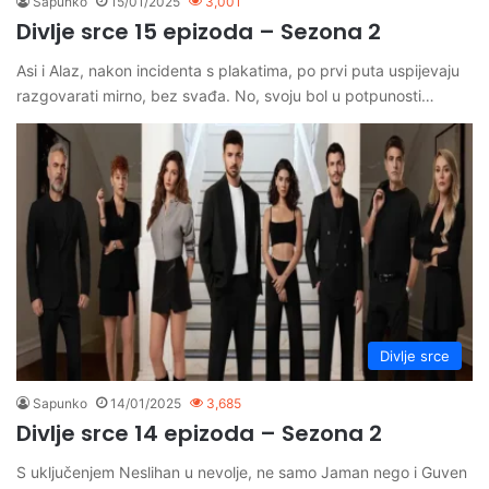
Sapunko
15/01/2025
3,001
Divlje srce 15 epizoda – Sezona 2
Asi i Alaz, nakon incidenta s plakatima, po prvi puta uspijevaju
razgovarati mirno, bez svađa. No, svoju bol u potpunosti…
Divlje srce
Sapunko
14/01/2025
3,685
Divlje srce 14 epizoda – Sezona 2
S uključenjem Neslihan u nevolje, ne samo Jaman nego i Guven