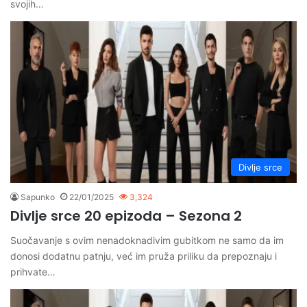
svojih…
Divlje srce
Sapunko
22/01/2025
3,324
Divlje srce 20 epizoda – Sezona 2
Suočavanje s ovim nenadoknadivim gubitkom ne samo da im
donosi dodatnu patnju, već im pruža priliku da prepoznaju i
prihvate…