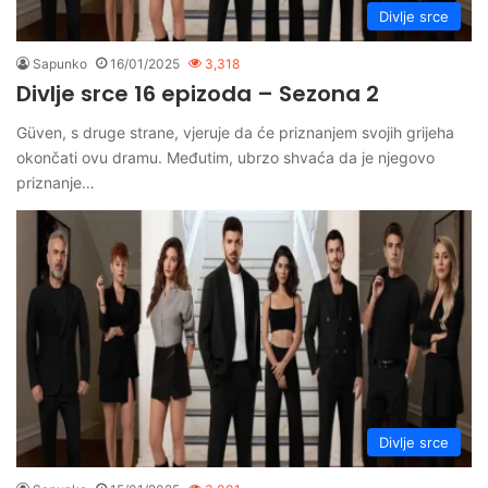
Divlje srce
Sapunko
16/01/2025
3,318
Divlje srce 16 epizoda – Sezona 2
Güven, s druge strane, vjeruje da će priznanjem svojih grijeha
okončati ovu dramu. Međutim, ubrzo shvaća da je njegovo
priznanje…
Divlje srce