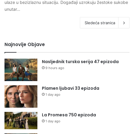
ulaze u bezizlaznu situaciju. Događaji uzrokuju žestoke sukobe
unutar…
Sledeća stranica
Najnovije Objave
Nasljednik turska serija 47 epizoda
9 hours ago
Plamen ljubavi 33 epizoda
1 day ago
La Promesa 750 epizoda
1 day ago