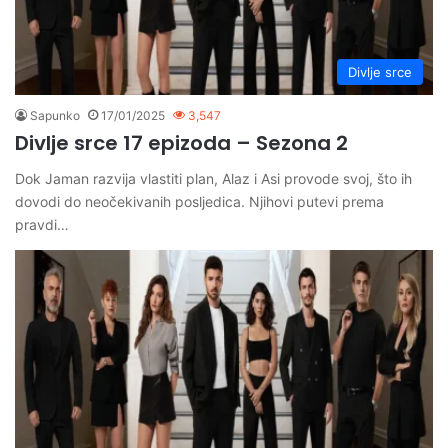
Divlje srce
Sapunko
17/01/2025
3,547
Divlje srce 17 epizoda – Sezona 2
Dok Jaman razvija vlastiti plan, Alaz i Asi provode svoj, što ih
dovodi do neočekivanih posljedica. Njihovi putevi prema
pravdi…