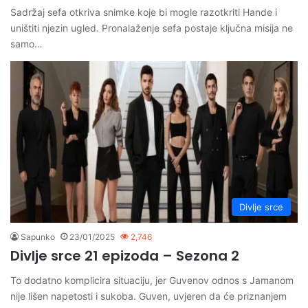
Sadržaj sefa otkriva snimke koje bi mogle razotkriti Hande i
uništiti njezin ugled. Pronalaženje sefa postaje ključna misija ne
samo…
Divlje srce
Sapunko
23/01/2025
2,746
Divlje srce 21 epizoda – Sezona 2
To dodatno komplicira situaciju, jer Guvenov odnos s Jamanom
nije lišen napetosti i sukoba. Guven, uvjeren da će priznanjem