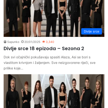
Divlje srce
Sapunko
20/01/2025
3,340
Divlje srce 18 epizoda – Sezona 2
Dok svi očajnički pokušavaju spasiti Alaza, Asi se bori s
vlastitom krivnjom i žaljenjem. Sve neizgovorene riječi, sve
prilike koje…