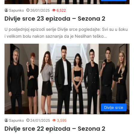
Sapunko
26/01/2025
6,522
Divlje srce 23 epizoda – Sezona 2
U posljednjoj epizodi serije Divlje srce pogledajte: Svi su u šoku
i velikom bolu nakon saznanja da je Neslihan teško…
Divlje srce
Sapunko
24/01/2025
3,595
Divlje srce 22 epizoda – Sezona 2