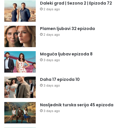
Daleki grad | Sezona 2 | Epizoda 72
2 days ago
Plamen ljubavi 32 epizoda
2 days ago
Moguća ljubav epizoda 8
3 days ago
Daha 17 epizoda 10
3 days ago
Nasljednik turska serija 45 epizoda
3 days ago