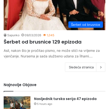
Šerbet od brusnice
Sapunko
09/03/2026
1,045
Šerbet od brusnice 129 epizoda
Asil, nakon što je pročitao pismo, ne može stići na vrijeme za
vjenčanje. Nursema je sada službeno udana za İlhami.…
Sledeća stranica
Najnovije Objave
Nasljednik turska serija 47 epizoda
5 hours ago