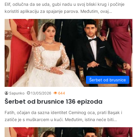
Elif, odlučna da se uda, gubi nadu u svoj bliski krug i počinje
koristiti aplikaciju za spajanje parova. Međutim, ovaj…
Šerbet od brusnice
Sapunko
13/05/2026
644
Šerbet od brusnice 136 epizoda
Fatih, očajan da sazna identitet Ceminog oca, prati Başak i
zatiče je s muškarcem u kući. Međutim, istina neće biti…