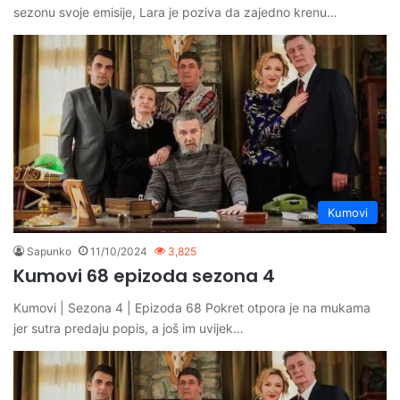
sezonu svoje emisije, Lara je poziva da zajedno krenu…
Kumovi
Sapunko
11/10/2024
3,825
Kumovi 68 epizoda sezona 4
Kumovi | Sezona 4 | Epizoda 68 Pokret otpora je na mukama
jer sutra predaju popis, a još im uvijek…