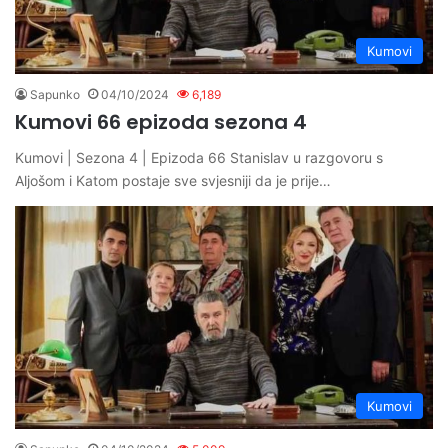
Kumovi
Sapunko
04/10/2024
6,189
Kumovi 66 epizoda sezona 4
Kumovi | Sezona 4 | Epizoda 66 Stanislav u razgovoru s
Aljošom i Katom postaje sve svjesniji da je prije…
Kumovi