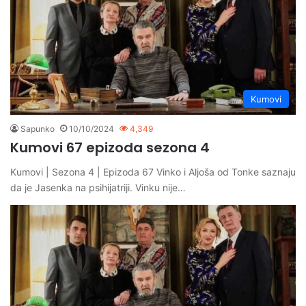
Kumovi
Sapunko
10/10/2024
4,349
Kumovi 67 epizoda sezona 4
Kumovi | Sezona 4 | Epizoda 67 Vinko i Aljoša od Tonke saznaju
da je Jasenka na psihijatriji. Vinku nije…