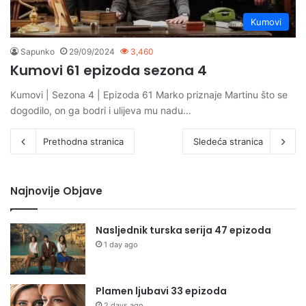
Kumovi
Sapunko
29/09/2024
3,460
Kumovi 61 epizoda sezona 4
Kumovi | Sezona 4 | Epizoda 61 Marko priznaje Martinu što se
dogodilo, on ga bodri i ulijeva mu nadu…
Prethodna stranica
Sledeća stranica
Najnovije Objave
Nasljednik turska serija 47 epizoda
1 day ago
Plamen ljubavi 33 epizoda
2 days ago