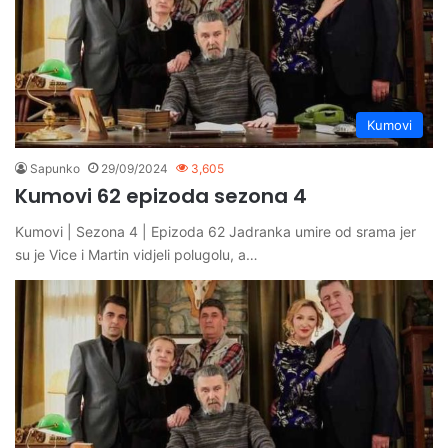
Kumovi
Sapunko
29/09/2024
3,605
Kumovi 62 epizoda sezona 4
Kumovi | Sezona 4 | Epizoda 62 Jadranka umire od srama jer
su je Vice i Martin vidjeli polugolu, a…