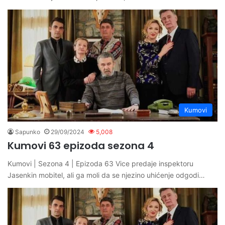
Kumovi
Sapunko
29/09/2024
5,008
Kumovi 63 epizoda sezona 4
Kumovi | Sezona 4 | Epizoda 63 Vice predaje inspektoru
Jasenkin mobitel, ali ga moli da se njezino uhićenje odgodi…