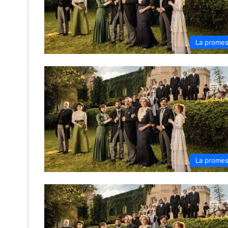
La prome
La prome