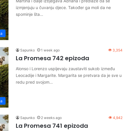
Martina i dalje izbjegava Adriana i predlaže da se
izmjenjuju u čuvanju djece. Također ga moli da ne
spominje šta…
sa
Sapunko
1 week ago
3,354
La Promesa 742 epizoda
Alonso i Lorenzo uspijevaju zaustaviti sukob između
Leocadije i Margarite. Margarita se pretvara da je sve u
redu pred svojom…
sa
Sapunko
2 weeks ago
4,942
La Promesa 741 epizoda