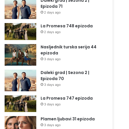
Daleki grad | Sezona 2 |
Epizoda 71
2 days ago
La Promesa 748 epizoda
2 days ago
Nasljednik turska serija 44
epizoda
3 days ago
Daleki grad | Sezona 2 |
Epizoda 70
3 days ago
La Promesa 747 epizoda
3 days ago
Plamen ljubavi 31 epizoda
3 days ago