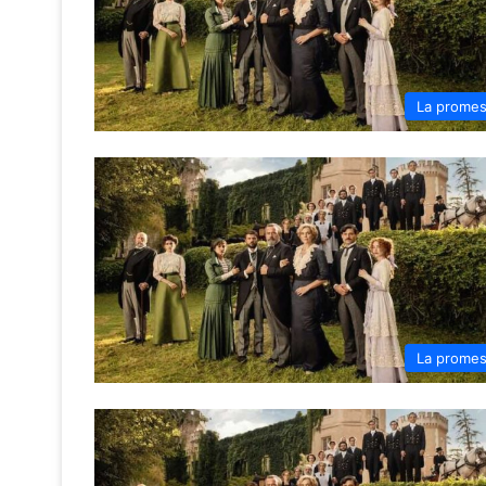
La prome
La prome