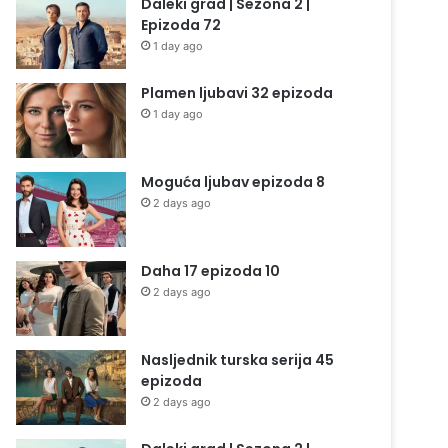
Daleki grad | Sezona 2 |
Epizoda 72
1 day ago
Plamen ljubavi 32 epizoda
1 day ago
Moguća ljubav epizoda 8
2 days ago
Daha 17 epizoda 10
2 days ago
Nasljednik turska serija 45
epizoda
2 days ago