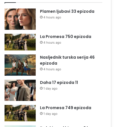
Plamen ljubavi 33 epizoda
4 hours ago
La Promesa 750 epizoda
4 hours ago
Nasljednik turska serija 46
epizoda
4 hours ago
Daha 17 epizoda 11
1 day ago
La Promesa 749 epizoda
1 day ago