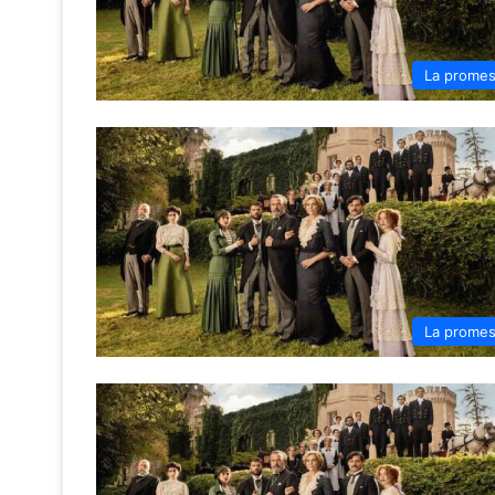
La prome
La prome