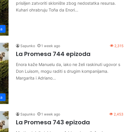
prisiljen zatvoriti sklonište zbog nedostatka resursa.
Kuhari ohrabruju Toña da Enori…
sa
Sapunko
1 week ago
2,315
La Promesa 744 epizoda
Enora kaže Manuelu da, iako ne želi raskinuti ugovor s
Don Luisom, mogu raditi s drugim kompanijama.
Margarita i Adriano…
sa
Sapunko
1 week ago
2,453
La Promesa 743 epizoda