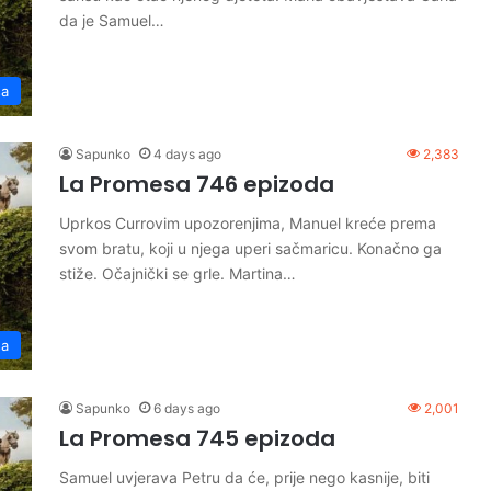
da je Samuel…
sa
Sapunko
4 days ago
2,383
La Promesa 746 epizoda
Uprkos Currovim upozorenjima, Manuel kreće prema
svom bratu, koji u njega uperi sačmaricu. Konačno ga
stiže. Očajnički se grle. Martina…
sa
Sapunko
6 days ago
2,001
La Promesa 745 epizoda
Samuel uvjerava Petru da će, prije nego kasnije, biti