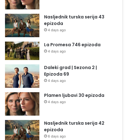
Nasljednik turska serija 43
epizoda
4 days ago
La Promesa 746 epizoda
4 days ago
Daleki grad | Sezona 2 |
Epizoda 69
4 days ago
Plamen ljubavi 30 epizoda
4 days ago
Nasljednik turska serija 42
epizoda
6 days ago