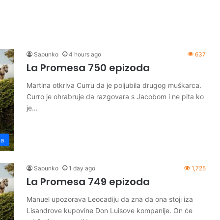
Sapunko
4 hours ago
637
La Promesa 750 epizoda
Martina otkriva Curru da je poljubila drugog muškarca.
Curro je ohrabruje da razgovara s Jacobom i ne pita ko
je…
sa
Sapunko
1 day ago
1,725
La Promesa 749 epizoda
Manuel upozorava Leocadiju da zna da ona stoji iza
Lisandrove kupovine Don Luisove kompanije. On će