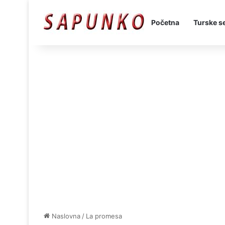
Početna
Turske se
Naslovna
/
La promesa