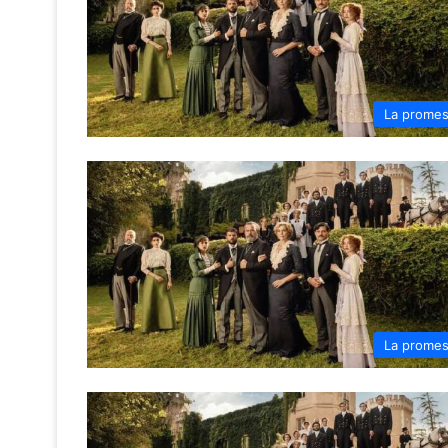
La prome
La prome