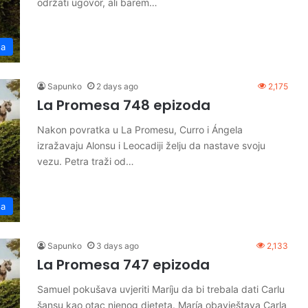
održati ugovor, ali barem…
sa
Sapunko
2 days ago
2,175
La Promesa 748 epizoda
Nakon povratka u La Promesu, Curro i Ángela
izražavaju Alonsu i Leocadiji želju da nastave svoju
vezu. Petra traži od…
sa
Sapunko
3 days ago
2,133
La Promesa 747 epizoda
Samuel pokušava uvjeriti Maríju da bi trebala dati Carlu
šansu kao otac njenog djeteta. María obavještava Carla