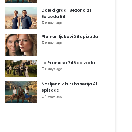
Daleki grad | Sezona 2 |
Epizoda 68
6 days ago
Plamen ljubavi 29 epizoda
6 days ago
La Promesa 745 epizoda
6 days ago
Nasljednik turska serija 41
epizoda
1 week ago