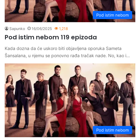
Pod istim nebom
Sapunko
16/06/2025
1,218
Pod istim nebom 119 epizoda
Kada dozna da će uskoro biti objavljena oporuka Sameta
Šansalana, u njemu se ponovno rađa tračak nade. No, kao i…
Pod istim nebom