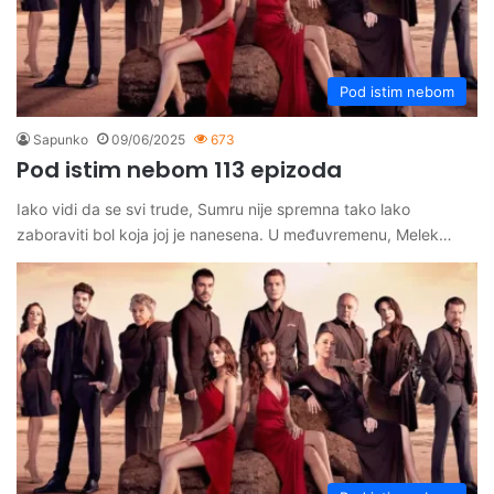
Pod istim nebom
Sapunko
09/06/2025
673
Pod istim nebom 113 epizoda
Iako vidi da se svi trude, Sumru nije spremna tako lako
zaboraviti bol koja joj je nanesena. U međuvremenu, Melek…