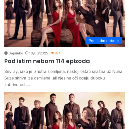
Pod istim nebom
Sapunko
10/06/2025
874
Pod istim nebom 114 epizoda
Sevilay, iako je iznutra slomljena, nastoji ostati snažna uz Nuha.
Suze skriva iza osmijeha, ali njezine oči odaju duboku
zabrinutost.…