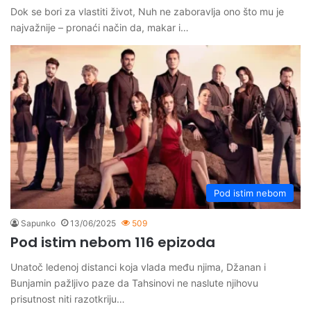
Dok se bori za vlastiti život, Nuh ne zaboravlja ono što mu je
najvažnije – pronaći način da, makar i…
Pod istim nebom
Sapunko
13/06/2025
509
Pod istim nebom 116 epizoda
Unatoč ledenoj distanci koja vlada među njima, Džanan i
Bunjamin pažljivo paze da Tahsinovi ne naslute njihovu
prisutnost niti razotkriju…