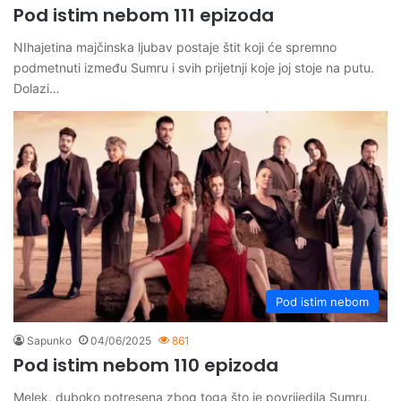
Pod istim nebom 111 epizoda
NIhajetina majčinska ljubav postaje štit koji će spremno
podmetnuti između Sumru i svih prijetnji koje joj stoje na putu.
Dolazi…
Pod istim nebom
Sapunko
04/06/2025
861
Pod istim nebom 110 epizoda
Melek, duboko potresena zbog toga što je povrijedila Sumru,