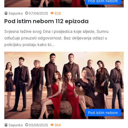
Pod istim nebom
Sapunko
07/06/2025
638
Pod istim nebom 112 epizoda
Svjesna težine svog čina i posljedica koje slijede, Sumru
odlučuje preuzeti odgovornost. Bez oklijevanja odlazi u
policijsku postaju kako bi…
Pod istim nebom
Sapunko
05/06/2025
964