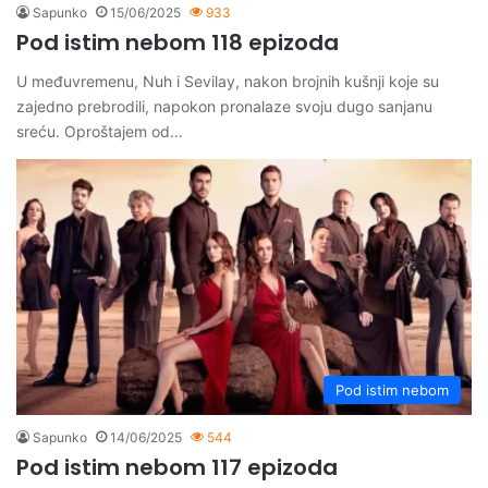
Sapunko
15/06/2025
933
Pod istim nebom 118 epizoda
U međuvremenu, Nuh i Sevilay, nakon brojnih kušnji koje su
zajedno prebrodili, napokon pronalaze svoju dugo sanjanu
sreću. Oproštajem od…
Pod istim nebom
Sapunko
14/06/2025
544
Pod istim nebom 117 epizoda