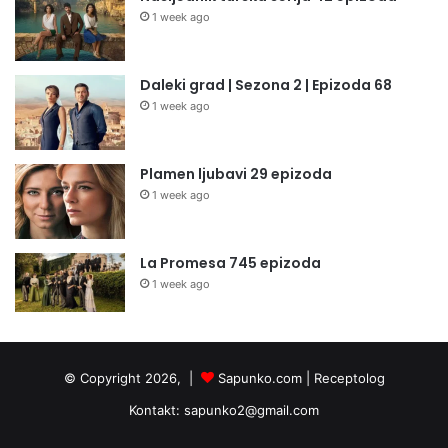
1 week ago
Daleki grad | Sezona 2 | Epizoda 68
1 week ago
Plamen ljubavi 29 epizoda
1 week ago
La Promesa 745 epizoda
1 week ago
© Copyright 2026, |
Sapunko.com
|
Receptolog
Kontakt:
sapunko2@gmail.com