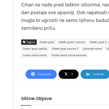
Cihan se nađe pred teškim izborima, nast
dan postaje sve opasniji. Dok napetosti r
mogla bi ugroziti ne samo njihovu budućn
zamršenu priču.
Tagovi
Daleki grad
Daleki grad 2 sezona
Daleki grad 2.
Daleki grad sadržaj
Daleki grad sezona 2
Epizode online
Se
turske serije online
Turske serije online epizode
Facebook
X
LinkedIn
Slične Objave