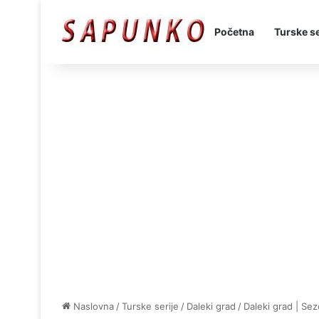
Početna
Turske se
Naslovna
/
Turske serije
/
Daleki grad
/
Daleki grad | Se