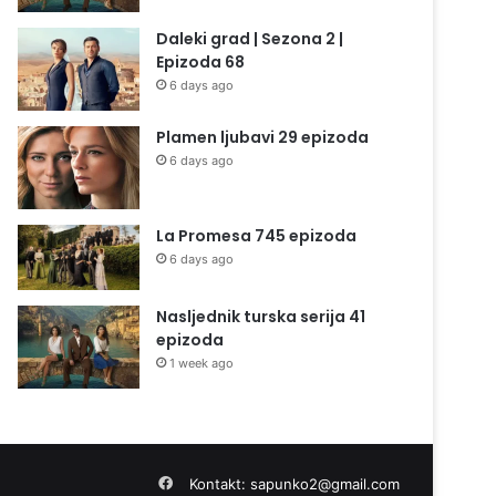
Daleki grad | Sezona 2 |
Epizoda 68
6 days ago
Plamen ljubavi 29 epizoda
6 days ago
La Promesa 745 epizoda
6 days ago
Nasljednik turska serija 41
epizoda
1 week ago
Facebook
Kontakt:
sapunko2@gmail.com