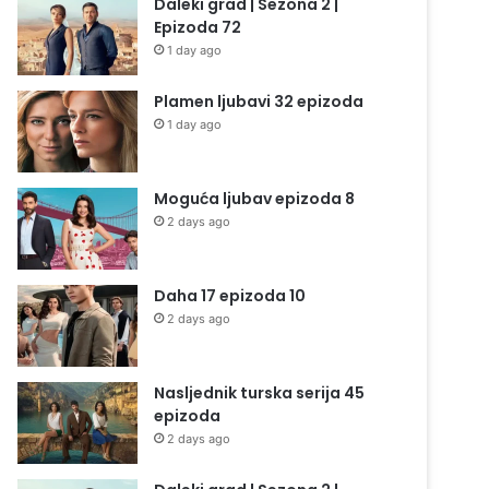
Daleki grad | Sezona 2 |
Epizoda 72
1 day ago
Plamen ljubavi 32 epizoda
1 day ago
Moguća ljubav epizoda 8
2 days ago
Daha 17 epizoda 10
2 days ago
Nasljednik turska serija 45
epizoda
2 days ago