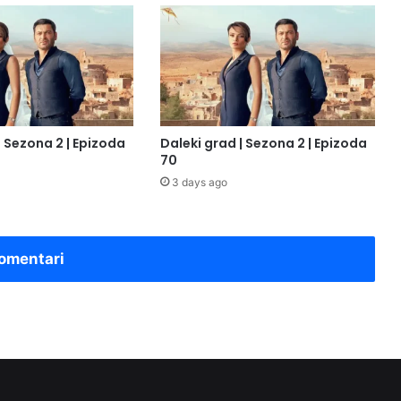
| Sezona 2 | Epizoda
Daleki grad | Sezona 2 | Epizoda
70
3 days ago
omentari