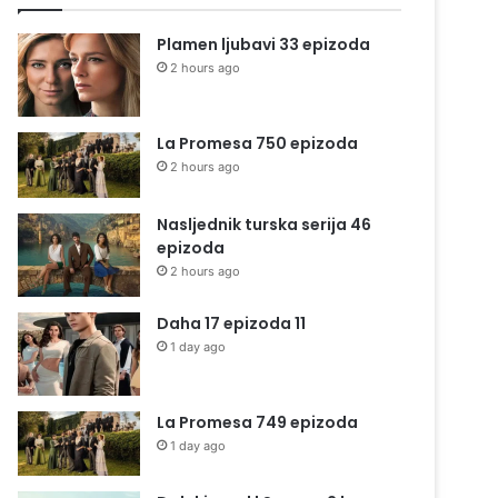
Plamen ljubavi 33 epizoda
2 hours ago
La Promesa 750 epizoda
2 hours ago
Nasljednik turska serija 46
epizoda
2 hours ago
Daha 17 epizoda 11
1 day ago
La Promesa 749 epizoda
1 day ago