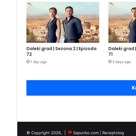
Daleki grad | Sezona 2 | Epizoda
Daleki grad 
72
71
1 day ago
2 days ago
K
© Copyright 2026, |
Sapunko.com
|
Receptolog