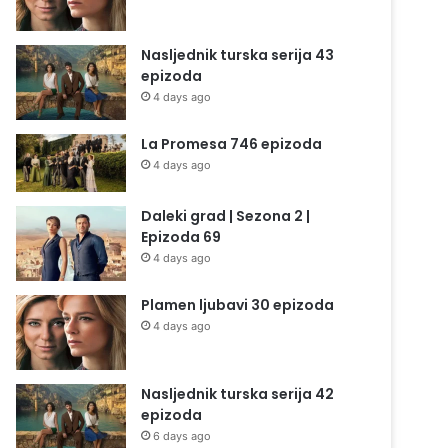
Nasljednik turska serija 43
epizoda
4 days ago
La Promesa 746 epizoda
4 days ago
Daleki grad | Sezona 2 |
Epizoda 69
4 days ago
Plamen ljubavi 30 epizoda
4 days ago
Nasljednik turska serija 42
epizoda
6 days ago