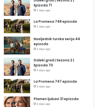
Daleki grad | Sezona 2 |
Epizoda 71
2 days ago
La Promesa 748 epizoda
2 days ago
Nasljednik turska serija 44
epizoda
3 days ago
Daleki grad | Sezona 2 |
Epizoda 70
3 days ago
La Promesa 747 epizoda
3 days ago
Plamen ljubavi 31 epizoda
3 days ago