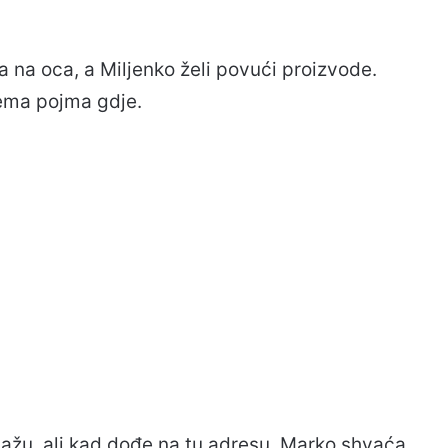
a na oca, a Miljenko želi povući proizvode.
ema pojma gdje.
sažu, ali kad dođe na tu adresu, Marko shvaća