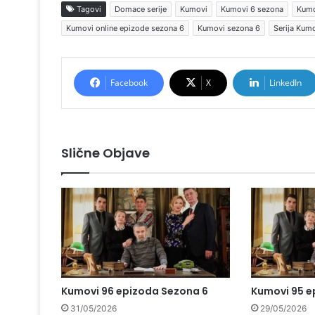
Tagovi
Domace serije
Kumovi
Kumovi 6 sezona
Kumo
Kumovi online epizode sezona 6
Kumovi sezona 6
Serija Kum
Facebook
X
LinkedIn
Slične Objave
Kumovi 96 epizoda Sezona 6
Kumovi 95 e
31/05/2026
29/05/2026