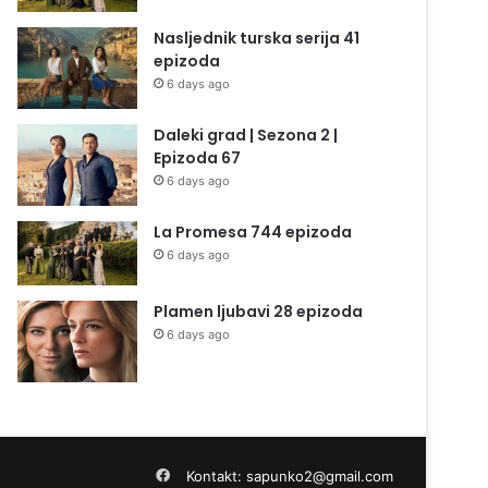
Nasljednik turska serija 41
epizoda
6 days ago
Daleki grad | Sezona 2 |
Epizoda 67
6 days ago
La Promesa 744 epizoda
6 days ago
Plamen ljubavi 28 epizoda
6 days ago
Facebook
Kontakt:
sapunko2@gmail.com