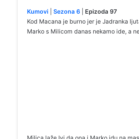
Kumovi
|
Sezona 6
|
Epizoda 97
Kod Macana je burno jer je Jadranka ljut
Marko s Milicom danas nekamo ide, a n
Milica laže Ivi da ona i Marko idu na ma