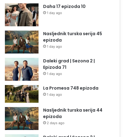
Daha 17 epizoda 10
1 day ago
Nasljednik turska serija 45
epizoda
1 day ago
Daleki grad | Sezona 2 |
Epizoda 71
1 day ago
La Promesa 748 epizoda
1 day ago
Nasljednik turska serija 44
epizoda
2 days ago