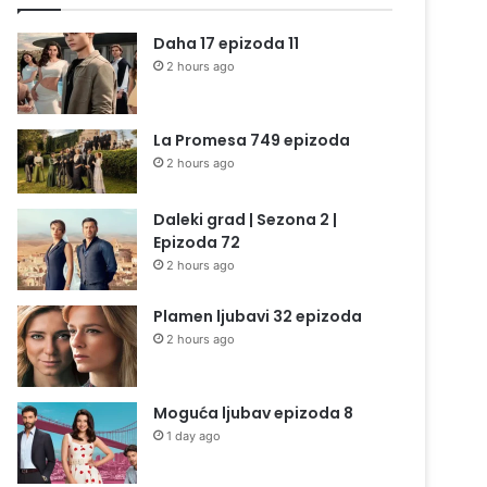
Daha 17 epizoda 11
2 hours ago
La Promesa 749 epizoda
2 hours ago
Daleki grad | Sezona 2 |
Epizoda 72
2 hours ago
Plamen ljubavi 32 epizoda
2 hours ago
Moguća ljubav epizoda 8
1 day ago