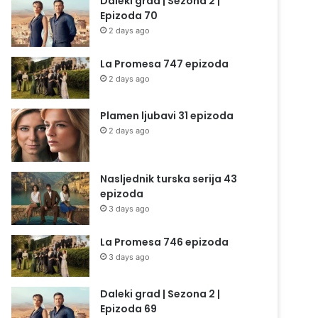
Daleki grad | Sezona 2 |
Epizoda 70
2 days ago
La Promesa 747 epizoda
2 days ago
Plamen ljubavi 31 epizoda
2 days ago
Nasljednik turska serija 43
epizoda
3 days ago
La Promesa 746 epizoda
3 days ago
Daleki grad | Sezona 2 |
Epizoda 69