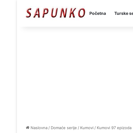
Početna
Turske se
Naslovna
/
Domaće serije
/
Kumovi
/
Kumovi 97 epizoda