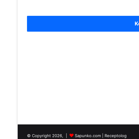
K
© Copyright 2026, |
Sapunko.com
|
Receptolog