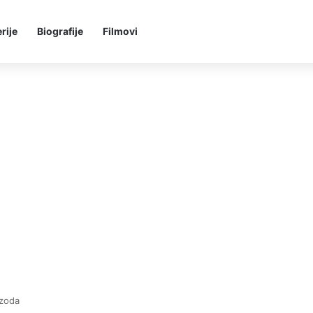
rije
Biografije
Filmovi
izoda