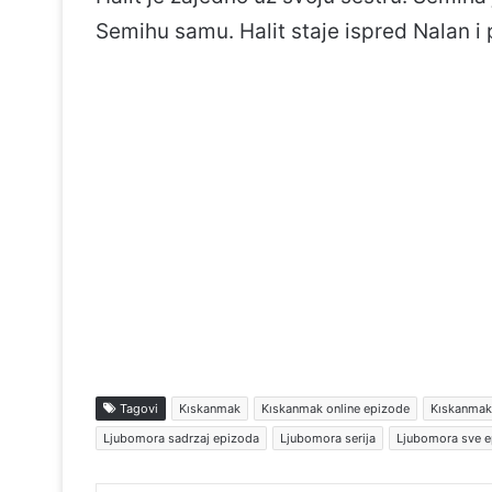
Semihu samu. Halit staje ispred Nalan i pi
Tagovi
Kıskanmak
Kıskanmak online epizode
Kıskanmak
Ljubomora sadrzaj epizoda
Ljubomora serija
Ljubomora sve 