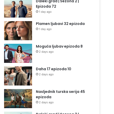
Daleki grad | Sezona 2 |
Epizoda 72
1 day ago
Plamen ljubavi 32 epizoda
1 day ago
Moguća ljubav epizoda 8
2 days ago
Daha 17 epizoda 10
2 days ago
Nasljednik turska serija 45
epizoda
2 days ago