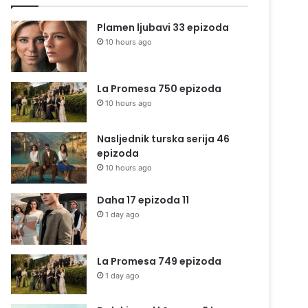
Plamen ljubavi 33 epizoda
10 hours ago
La Promesa 750 epizoda
10 hours ago
Nasljednik turska serija 46
epizoda
10 hours ago
Daha 17 epizoda 11
1 day ago
La Promesa 749 epizoda
1 day ago