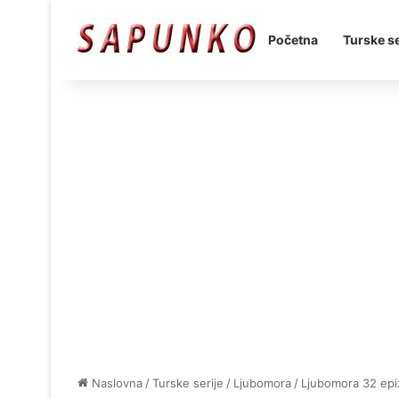
Početna
Turske se
Naslovna
/
Turske serije
/
Ljubomora
/
Ljubomora 32 ep