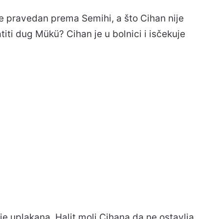
ude pravedan prema Semihi, a što Cihan nije
iti dug Mükü? Cihan je u bolnici i isčekuje
 je uplakana. Halit moli Cihana da ne ostavlja