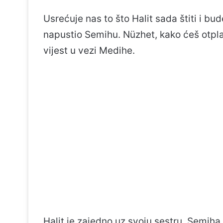
Usrećuje nas to što Halit sada štiti i b
napustio Semihu. Nüzhet, kako ćeš otplat
vijest u vezi Medihe.
Halit je zajedno uz svoju sestru. Semiha