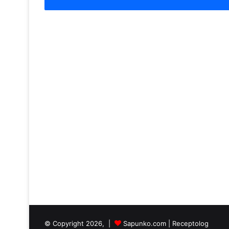
© Copyright 2026, |
Sapunko.com
|
Receptolog