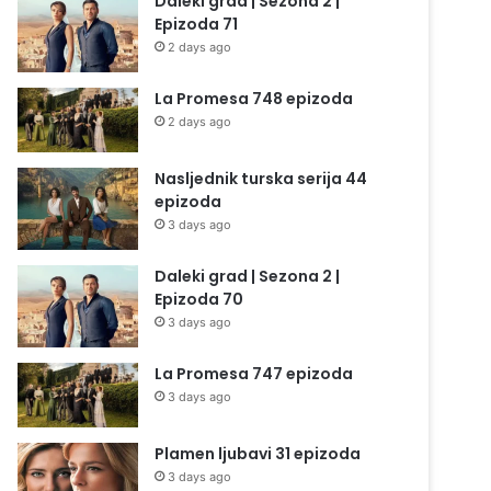
Daleki grad | Sezona 2 |
Epizoda 71
2 days ago
La Promesa 748 epizoda
2 days ago
Nasljednik turska serija 44
epizoda
3 days ago
Daleki grad | Sezona 2 |
Epizoda 70
3 days ago
La Promesa 747 epizoda
3 days ago
Plamen ljubavi 31 epizoda
3 days ago