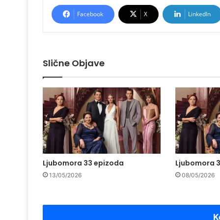
Facebook
X
LinkedIn
Slične Objave
Ljubomora 33 epizoda
Ljubomora 3
13/05/2026
08/05/2026
K