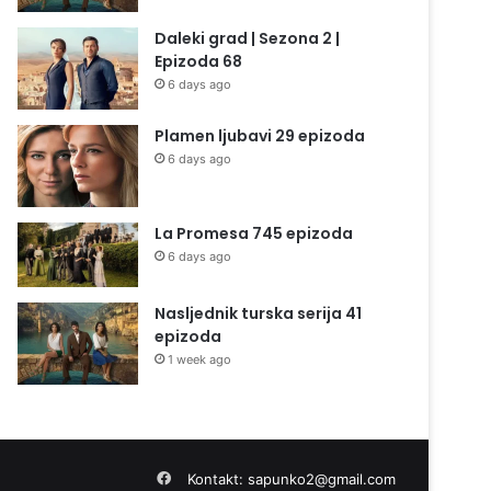
Daleki grad | Sezona 2 |
Epizoda 68
6 days ago
Plamen ljubavi 29 epizoda
6 days ago
La Promesa 745 epizoda
6 days ago
Nasljednik turska serija 41
epizoda
1 week ago
Facebook
Kontakt:
sapunko2@gmail.com