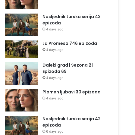
Nasljednik turska serija 43
epizoda
4 days ago
La Promesa 746 epizoda
4 days ago
Daleki grad | Sezona 2 |
Epizoda 69
4 days ago
Plamen ljubavi 30 epizoda
4 days ago
Nasljednik turska serija 42
epizoda
6 days ago