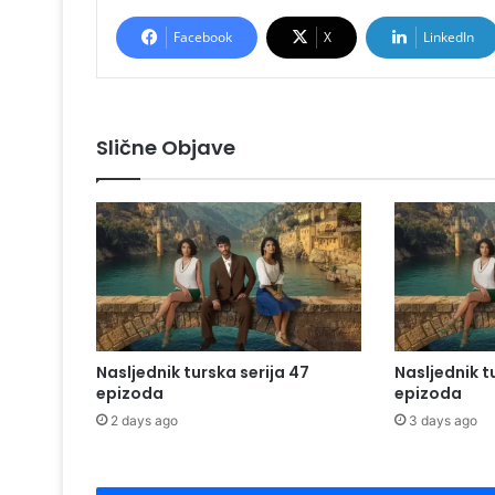
Facebook
X
LinkedIn
Slične Objave
Nasljednik turska serija 47
Nasljednik t
epizoda
epizoda
2 days ago
3 days ago