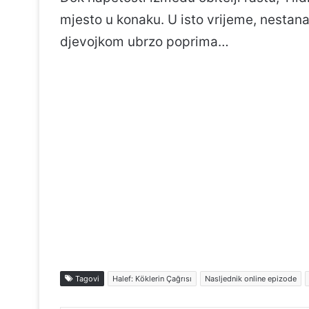
mjesto u konaku. U isto vrijeme, nestan
djevojkom ubrzo poprima…
Tagovi
Halef: Köklerin Çağrısı
Nasljednik online epizode