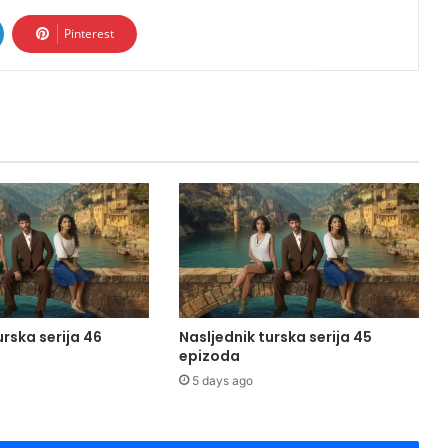
Pinterest
urska serija 46
Nasljednik turska serija 45
epizoda
5 days ago