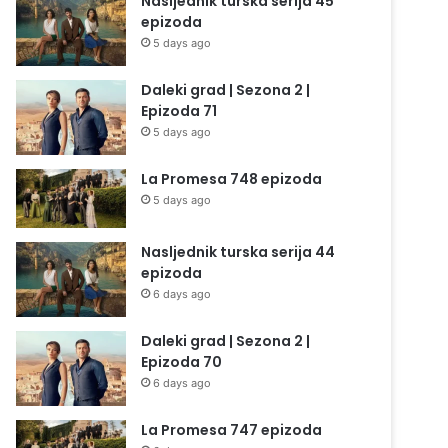
Nasljednik turska serija 45
epizoda
5 days ago
Daleki grad | Sezona 2 |
Epizoda 71
5 days ago
La Promesa 748 epizoda
5 days ago
Nasljednik turska serija 44
epizoda
6 days ago
Daleki grad | Sezona 2 |
Epizoda 70
6 days ago
La Promesa 747 epizoda