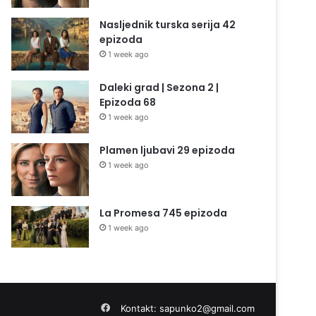
Nasljednik turska serija 42
epizoda
1 week ago
Daleki grad | Sezona 2 |
Epizoda 68
1 week ago
Plamen ljubavi 29 epizoda
1 week ago
La Promesa 745 epizoda
1 week ago
Facebook
Kontakt:
sapunko2@gmail.com