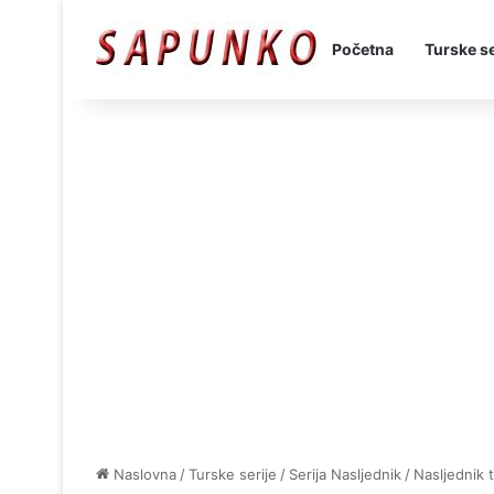
Početna
Turske se
Naslovna
/
Turske serije
/
Serija Nasljednik
/
Nasljednik 