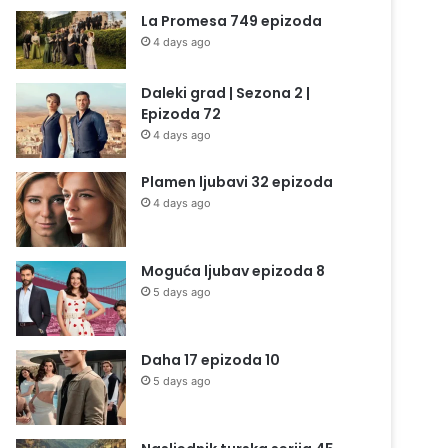
La Promesa 749 epizoda
4 days ago
Daleki grad | Sezona 2 |
Epizoda 72
4 days ago
Plamen ljubavi 32 epizoda
4 days ago
Moguća ljubav epizoda 8
5 days ago
Daha 17 epizoda 10
5 days ago