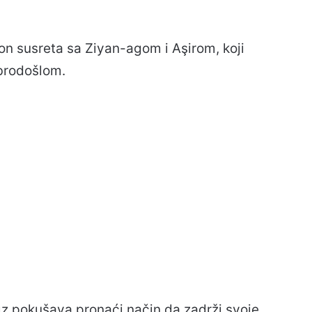
on susreta sa Ziyan-agom i Aşirom, koji
brodošlom.
dız pokušava pronaći način da zadrži svoje