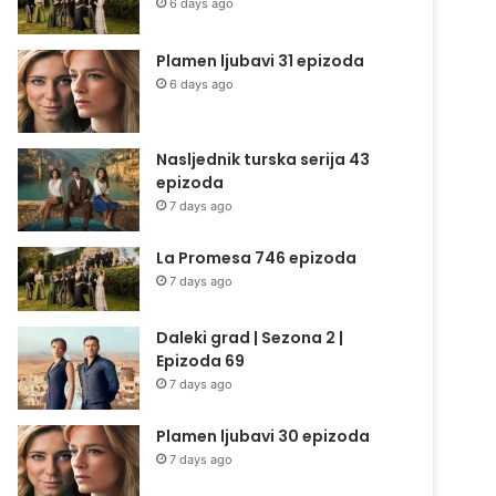
6 days ago
Plamen ljubavi 31 epizoda
6 days ago
Nasljednik turska serija 43
epizoda
7 days ago
La Promesa 746 epizoda
7 days ago
Daleki grad | Sezona 2 |
Epizoda 69
7 days ago
Plamen ljubavi 30 epizoda
7 days ago