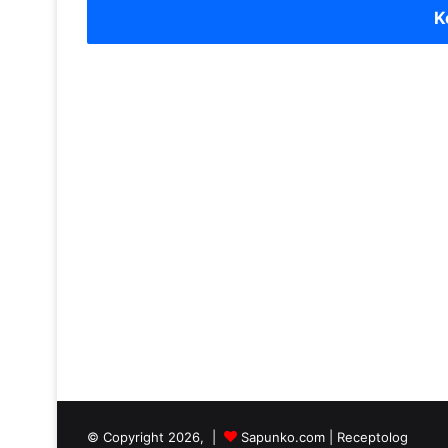
K
© Copyright 2026, |
Sapunko.com
|
Receptolog