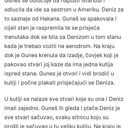
Guneš se odlučuje da napusti Istanbul i
odlucila da ide sa sestrom u Ameriku. Deniz za
to saznaje od Hakana. Guneš se spakovala i
cijeli stan je raspremila te se prisjeća
trenutaka dok se bila sa Denizom u tom stanu
kada je trebao voziti na aerodrom. Na kraju
dok je Gunes krenula da izadje, čovjek koji je
pakovao stvari joj kaze da ima jedna kutija
ispred stana. Gunes je otvori i vidi brodić u
kutiji i počne plakati prisjećajući se Deniza.
U kutiji se nalaze sve stvari koje su ona i Deniz
imali zajedno. Guneš ih gleda i plače.Deniz je
sve stvari sačuvao, svaku sitnicu koju su
prošli je sačuvao u tu veliku kutiju. Na kraju je