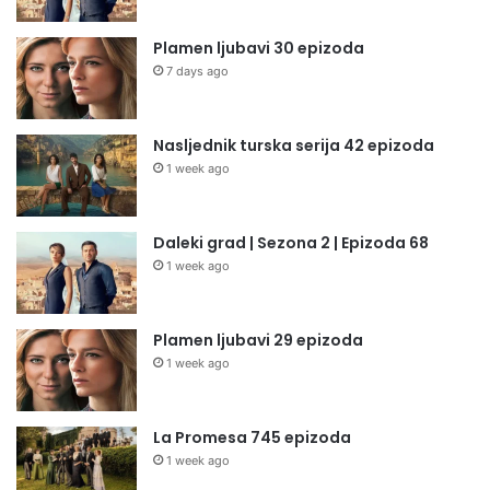
Plamen ljubavi 30 epizoda
7 days ago
Nasljednik turska serija 42 epizoda
1 week ago
Daleki grad | Sezona 2 | Epizoda 68
1 week ago
Plamen ljubavi 29 epizoda
1 week ago
La Promesa 745 epizoda
1 week ago