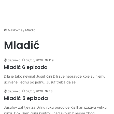
Naslovna
/
Mladić
Mladić
Sapunko
07/05/2026
119
Mladić 6 epizoda
Dila je tako nevina! Jusuf čini Dili sve nepravde koje su njemu
učinjene, jednu po jednu. Jusuf treba da se…
Sapunko
07/05/2026
48
Mladić 5 epizoda
Jusufov zahtjev za Dilinu ruku porodice Kızılhan izaziva veliku
krizu. Dok Sarp gubi kontrolu nad svojim bijesom zbog