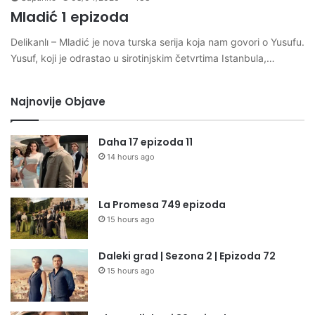
Mladić 1 epizoda
Delikanlı – Mladić je nova turska serija koja nam govori o Yusufu.
Yusuf, koji je odrastao u sirotinjskim četvrtima Istanbula,…
Najnovije Objave
Daha 17 epizoda 11
14 hours ago
La Promesa 749 epizoda
15 hours ago
Daleki grad | Sezona 2 | Epizoda 72
15 hours ago