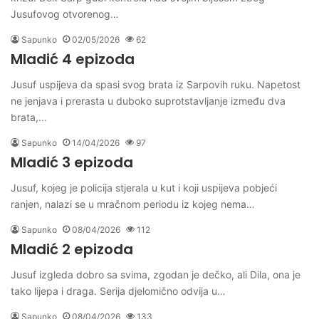
Jusufovog otvorenog…
Sapunko
02/05/2026
62
Mladić 4 epizoda
Jusuf uspijeva da spasi svog brata iz Sarpovih ruku. Napetost
ne jenjava i prerasta u duboko suprotstavljanje između dva
brata,…
Sapunko
14/04/2026
97
Mladić 3 epizoda
Jusuf, kojeg je policija stjerala u kut i koji uspijeva pobjeći
ranjen, nalazi se u mračnom periodu iz kojeg nema…
Sapunko
08/04/2026
112
Mladić 2 epizoda
Jusuf izgleda dobro sa svima, zgodan je dečko, ali Dila, ona je
tako lijepa i draga. Serija djelomično odvija u…
Sapunko
08/04/2026
133