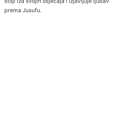
stoji iza svojih osjećaja i izjavljuje ljubav
prema Jusufu.