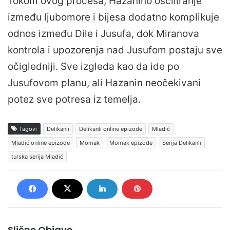
Tokom ovog procesa, Hazanino osciliranje
između ljubomore i bijesa dodatno komplikuje
odnos između Dile i Jusufa, dok Miranova
kontrola i upozorenja nad Jusufom postaju sve
očigledniji. Sve izgleda kao da ide po
Jusufovom planu, ali Hazanin neočekivani
potez sve potresa iz temelja.
Tagovi
Delikanlı
Delikanlı online epizode
Mladić
Mladić online epizode
Momak
Momak epizode
Serija Delikanlı
turska serija Mladić
Slične Objave