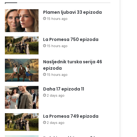
Plamen ljubavi 33 epizoda
15 hours ago
La Promesa 750 epizoda
15 hours ago
Nasljednik turska serija 46
epizoda
15 hours ago
Daha 17 epizoda 11
2 days ago
La Promesa 749 epizoda
2 days ago