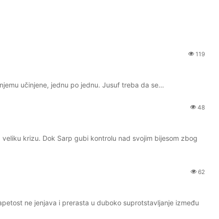
119
su njemu učinjene, jednu po jednu. Jusuf treba da se…
48
a veliku krizu. Dok Sarp gubi kontrolu nad svojim bijesom zbog
62
apetost ne jenjava i prerasta u duboko suprotstavljanje između