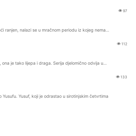
97
objeći ranjen, nalazi se u mračnom periodu iz kojeg nema…
112
 ona je tako lijepa i draga. Serija djelomično odvija u…
133
o Yusufu. Yusuf, koji je odrastao u sirotinjskim četvrtima