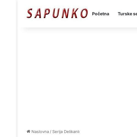
Početna
Turske se
Naslovna
/
Serija Delikanlı