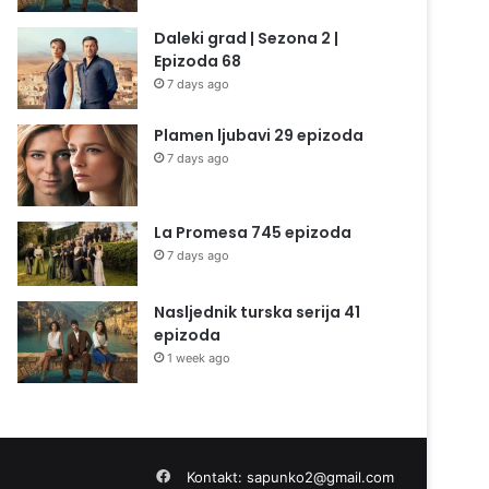
Daleki grad | Sezona 2 |
Epizoda 68
7 days ago
Plamen ljubavi 29 epizoda
7 days ago
La Promesa 745 epizoda
7 days ago
Nasljednik turska serija 41
epizoda
1 week ago
Facebook
Kontakt:
sapunko2@gmail.com