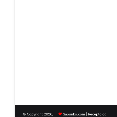
© Copyright 2026, |
Sapunko.com
|
Receptolog