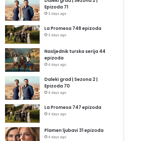
Daleki grad | Sezona 2 |
Epizoda 71
3 days ago
La Promesa 748 epizoda
3 days ago
Nasljednik turska serija 44
epizoda
4 days ago
Daleki grad | Sezona 2 |
Epizoda 70
4 days ago
La Promesa 747 epizoda
4 days ago
Plamen ljubavi 31 epizoda
4 days ago