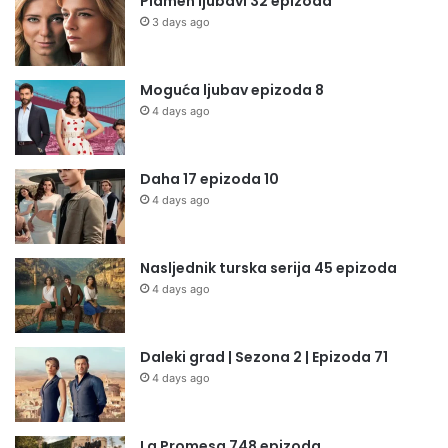
Plamen ljubavi 32 epizoda
3 days ago
Moguća ljubav epizoda 8
4 days ago
Daha 17 epizoda 10
4 days ago
Nasljednik turska serija 45 epizoda
4 days ago
Daleki grad | Sezona 2 | Epizoda 71
4 days ago
La Promesa 748 epizoda