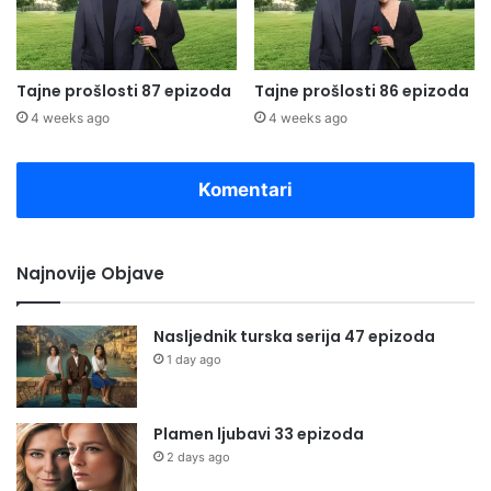
Tajne prošlosti 87 epizoda
Tajne prošlosti 86 epizoda
4 weeks ago
4 weeks ago
Komentari
Najnovije Objave
Nasljednik turska serija 47 epizoda
1 day ago
Plamen ljubavi 33 epizoda
2 days ago