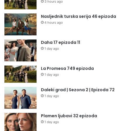
3 hours ago
Nasljednik turska serija 46 epizoda
4 hours ago
Daha 17 epizoda 11
1 day ago
La Promesa 749 epizoda
1 day ago
Daleki grad | Sezona 2 | Epizoda 72
1 day ago
Plamen ljubavi 32 epizoda
1 day ago