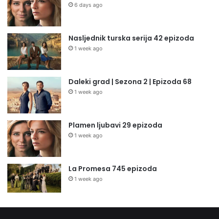
6 days ago
Nasljednik turska serija 42 epizoda
1 week ago
Daleki grad | Sezona 2 | Epizoda 68
1 week ago
Plamen ljubavi 29 epizoda
1 week ago
La Promesa 745 epizoda
1 week ago