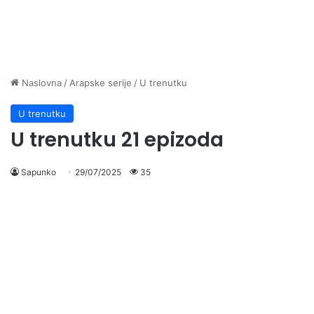
Naslovna
/
Arapske serije
/
U trenutku
U trenutku
U trenutku 21 epizoda
Sapunko
29/07/2025
35