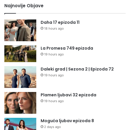
Najnovije Objave
Daha 17 epizoda 11
18 hours ago
La Promesa 749 epizoda
19 hours ago
Daleki grad | Sezona 2 | Epizoda 72
19 hours ago
Plamen ljubavi 32 epizoda
19 hours ago
Moguća ljubav epizoda 8
2 days ago