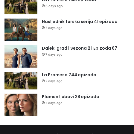
6 days ago
Nasljednik turska serija 41 epizoda
7 days ago
Daleki grad | Sezona 2 | Epizoda 67
7 days ago
La Promesa 744 epizoda
7 days ago
Plamen ljubavi 28 epizoda
7 days ago