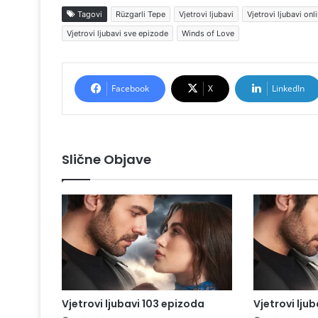
Tagovi
Rüzgarli Tepe
Vjetrovi ljubavi
Vjetrovi ljubavi on
Vjetrovi ljubavi sve epizode
Winds of Love
Facebook
X
LinkedIn
Slične Objave
Vjetrovi ljubavi 103 epizoda
Vjetrovi lju