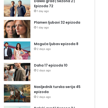
Daleki grad | Sezona 2 |
Epizoda 72
1 day ago
Plamen ljubavi 32 epizoda
1 day ago
Moguća ljubav epizoda 8
2 days ago
Daha 17 epizoda 10
2 days ago
Nasljednik turska serija 45
epizoda
2 days ago