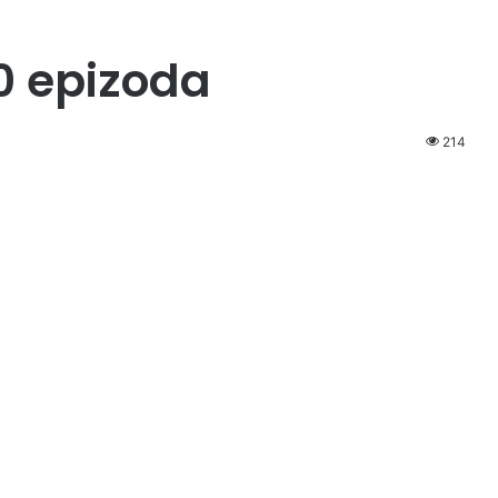
50 epizoda
214