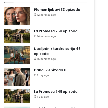
Plamen ljubavi 33 epizoda
12 minutes ago
La Promesa 750 epizoda
14 minutes ago
Nasljednik turska serija 46
epizoda
16 minutes ago
Daha 17 epizoda 11
1 day ago
La Promesa 749 epizoda
1 day ago