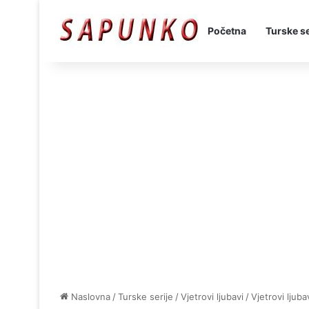
Početna
Turske se
Naslovna
/
Turske serije
/
Vjetrovi ljubavi
/
Vjetrovi ljub