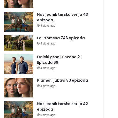
Nasljednik turska serija 43
epizoda
4 days ago
La Promesa 746 epizoda
4 days ago
Daleki grad | Sezona 2 |
Epizoda 69
4 days ago
Plamen ljubavi 30 epizoda
4 days ago
Nasljednik turska serija 42
epizoda
6 days ago