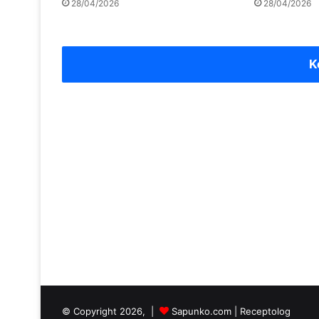
28/04/2026
28/04/2026
K
© Copyright 2026, |
Sapunko.com
|
Receptolog