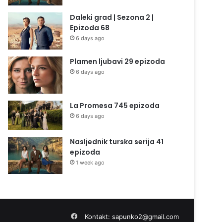
Daleki grad | Sezona 2 |
Epizoda 68
6 days ago
Plamen ljubavi 29 epizoda
6 days ago
La Promesa 745 epizoda
6 days ago
Nasljednik turska serija 41
epizoda
1 week ago
Facebook
Kontakt:
sapunko2@gmail.com