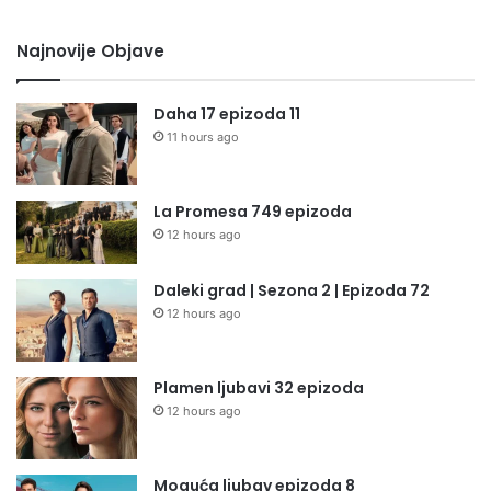
Najnovije Objave
Daha 17 epizoda 11
11 hours ago
La Promesa 749 epizoda
12 hours ago
Daleki grad | Sezona 2 | Epizoda 72
12 hours ago
Plamen ljubavi 32 epizoda
12 hours ago
Moguća ljubav epizoda 8