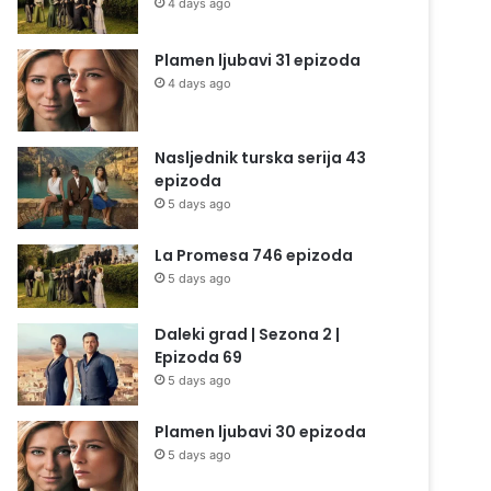
4 days ago
Plamen ljubavi 31 epizoda
4 days ago
Nasljednik turska serija 43
epizoda
5 days ago
La Promesa 746 epizoda
5 days ago
Daleki grad | Sezona 2 |
Epizoda 69
5 days ago
Plamen ljubavi 30 epizoda
5 days ago