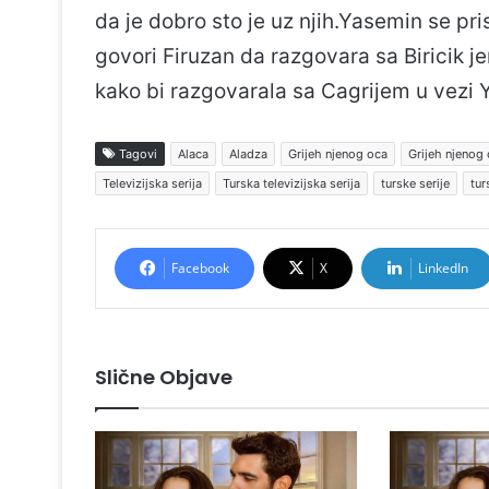
da je dobro sto je uz njih.Yasemin se pris
govori Firuzan da razgovara sa Biricik je
kako bi razgovarala sa Cagrijem u vezi 
Tagovi
Alaca
Aladza
Grijeh njenog oca
Grijeh njenog
Televizijska serija
Turska televizijska serija
turske serije
tur
Facebook
X
LinkedIn
Slične Objave