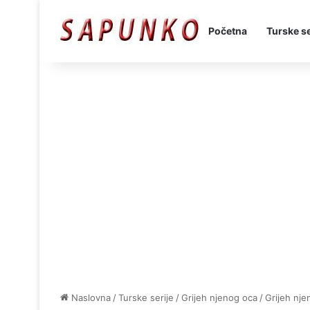
Početna
Turske se
Naslovna
/
Turske serije
/
Grijeh njenog oca
/
Grijeh nj