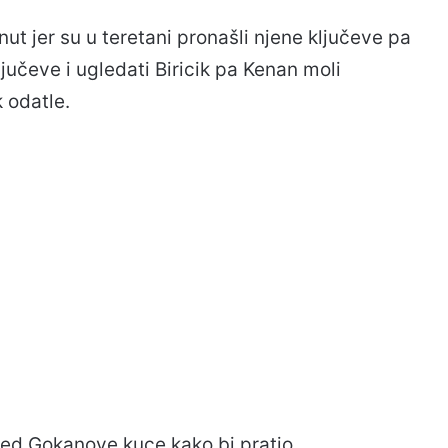
nut jer su u teretani pronašli njene ključeve pa
ljučeve i ugledati Biricik pa Kenan moli
k odatle.
pred Gokanove kuce kako bi pratio