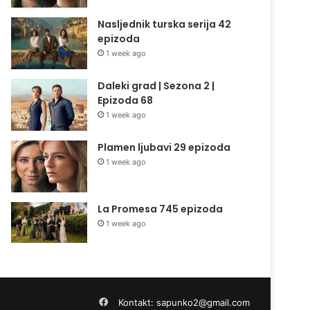
Nasljednik turska serija 42
epizoda
1 week ago
Daleki grad | Sezona 2 |
Epizoda 68
1 week ago
Plamen ljubavi 29 epizoda
1 week ago
La Promesa 745 epizoda
1 week ago
Facebook
Kontakt:
sapunko2@gmail.com