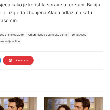
jeca kako je koristila sprave u teretani. Bakiju
r joj izgleda zbunjena.Alaca odlazi na kafu
Yasemin.
 oca online epizode
Grijeh njenog oca turska serija
Serija Alaca
ske serije online
Pinterest