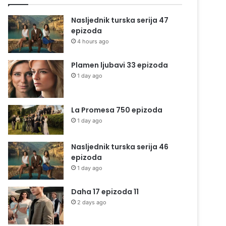
Nasljednik turska serija 47
epizoda
4 hours ago
Plamen ljubavi 33 epizoda
1 day ago
La Promesa 750 epizoda
1 day ago
Nasljednik turska serija 46
epizoda
1 day ago
Daha 17 epizoda 11
2 days ago