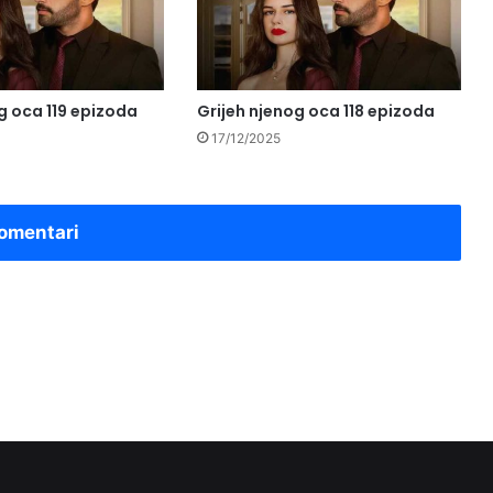
g oca 119 epizoda
Grijeh njenog oca 118 epizoda
17/12/2025
omentari