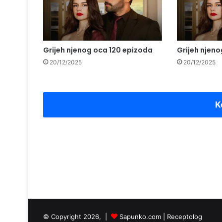
Grijeh njenog oca 120 epizoda
Grijeh njeno
20/12/2025
20/12/2025
K
© Copyright 2026, |
Sapunko.com
|
Receptolog