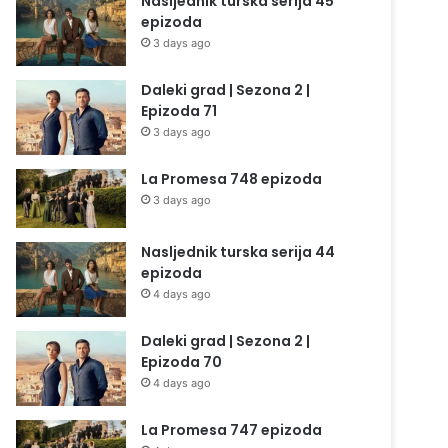
Nasljednik turska serija 45
epizoda
3 days ago
Daleki grad | Sezona 2 |
Epizoda 71
3 days ago
La Promesa 748 epizoda
3 days ago
Nasljednik turska serija 44
epizoda
4 days ago
Daleki grad | Sezona 2 |
Epizoda 70
4 days ago
La Promesa 747 epizoda