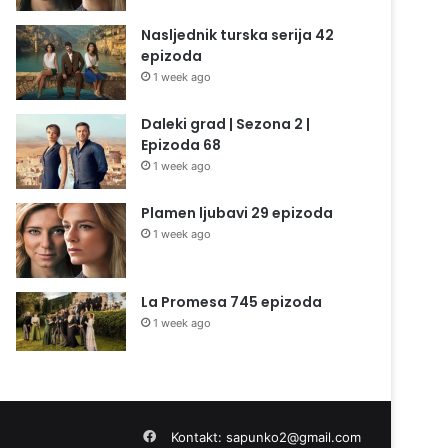
Nasljednik turska serija 42
epizoda
1 week ago
Daleki grad | Sezona 2 |
Epizoda 68
1 week ago
Plamen ljubavi 29 epizoda
1 week ago
La Promesa 745 epizoda
1 week ago
Facebook
Kontakt:
sapunko2@gmail.com