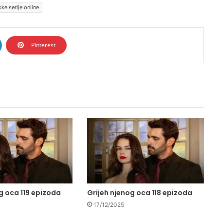
ske serije online
Pinterest
g oca 119 epizoda
Grijeh njenog oca 118 epizoda
17/12/2025