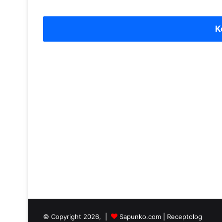
K
© Copyright 2026, |
Sapunko.com
|
Receptolog