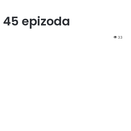
a 45 epizoda
33