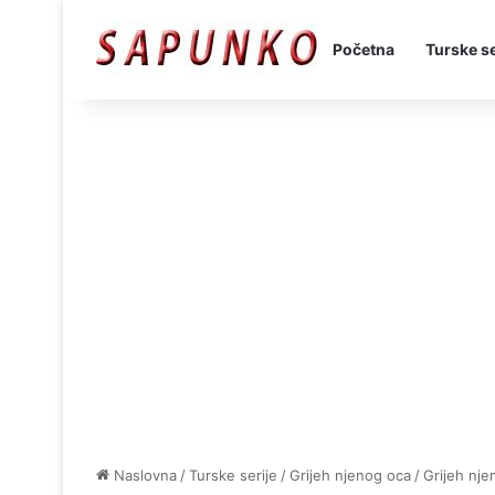
Početna
Turske se
Naslovna
/
Turske serije
/
Grijeh njenog oca
/
Grijeh nj