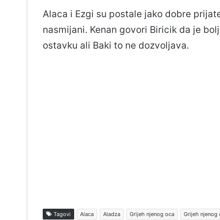
Alaca i Ezgi su postale jako dobre prijat
nasmijani. Kenan govori Biricik da je bo
ostavku ali Baki to ne dozvoljava.
Tagovi
Alaca
Aladza
Grijeh njenog oca
Grijeh njenog