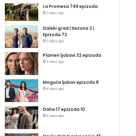
La Promesa 749 epizoda
3 days ago
Daleki grad | Sezona 2 |
Epizoda 72
3 days ago
Plamen ljubavi 32 epizoda
3 days ago
Moguća ljubav epizoda 8
4 days ago
Daha 17 epizoda 10
4 days ago