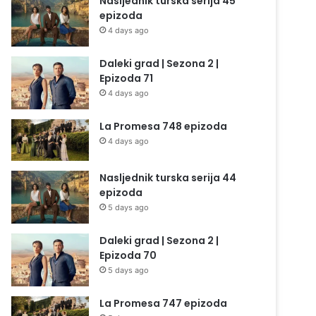
Nasljednik turska serija 45
epizoda
4 days ago
Daleki grad | Sezona 2 |
Epizoda 71
4 days ago
La Promesa 748 epizoda
4 days ago
Nasljednik turska serija 44
epizoda
5 days ago
Daleki grad | Sezona 2 |
Epizoda 70
5 days ago
La Promesa 747 epizoda