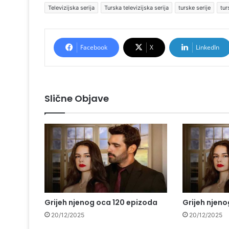
Televizijska serija
Turska televizijska serija
turske serije
tur
Facebook
X
LinkedIn
Slične Objave
Grijeh njenog oca 120 epizoda
Grijeh njeno
20/12/2025
20/12/2025