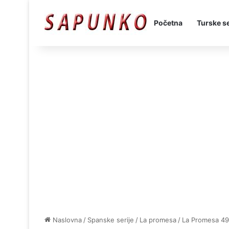
Početna
Turske se
Naslovna
/
Spanske serije
/
La promesa
/
La Promesa 49