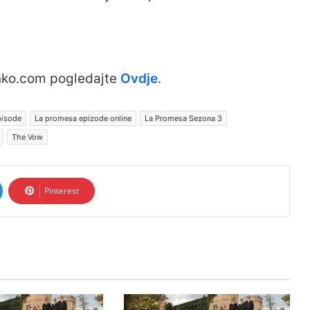
nko.com pogledajte
Ovdje
.
pisode
La promesa epizode online
La Promesa Sezona 3
The Vow
Pinterest