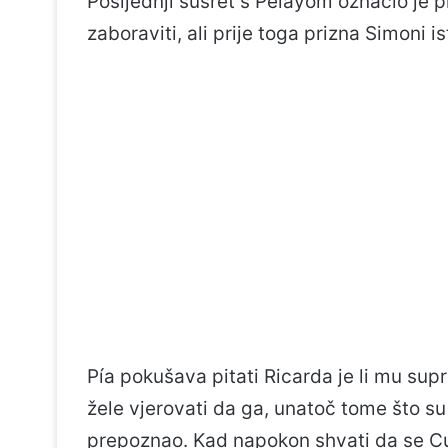
Posljednji susret s Pelayom označio je p
zaboraviti, ali prije toga prizna Simoni i
Pía pokušava pitati Ricarda je li mu supr
žele vjerovati da ga, unatoč tome što su s
prepoznao. Kad napokon shvati da se Cur