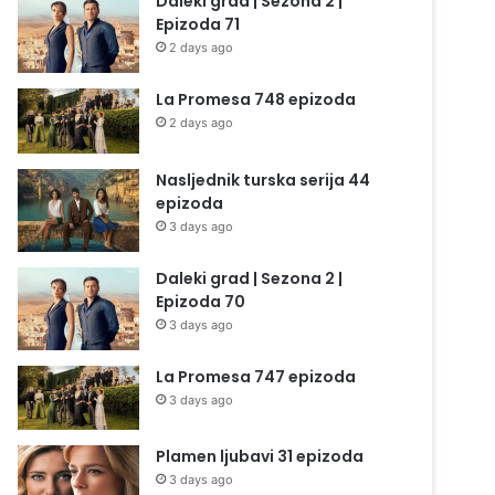
Daleki grad | Sezona 2 |
Epizoda 71
2 days ago
La Promesa 748 epizoda
2 days ago
Nasljednik turska serija 44
epizoda
3 days ago
Daleki grad | Sezona 2 |
Epizoda 70
3 days ago
La Promesa 747 epizoda
3 days ago
Plamen ljubavi 31 epizoda
3 days ago