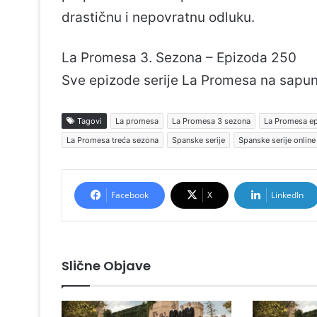
drastičnu i nepovratnu odluku.
La Promesa 3. Sezona – Epizoda 250
Sve epizode serije La Promesa na sapu
Tagovi
La promesa
La Promesa 3 sezona
La Promesa e
La Promesa treća sezona
Spanske serije
Spanske serije online
Facebook
X
LinkedIn
Slične Objave