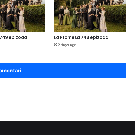
749 epizoda
La Promesa 748 epizoda
2 days ago
omentari