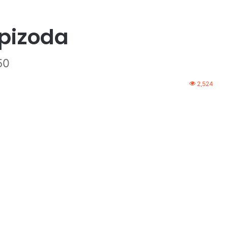
pizoda
50
2,524