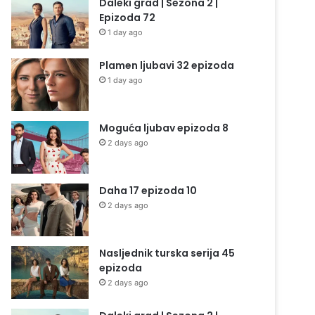
Daleki grad | Sezona 2 |
Epizoda 72
1 day ago
Plamen ljubavi 32 epizoda
1 day ago
Moguća ljubav epizoda 8
2 days ago
Daha 17 epizoda 10
2 days ago
Nasljednik turska serija 45
epizoda
2 days ago