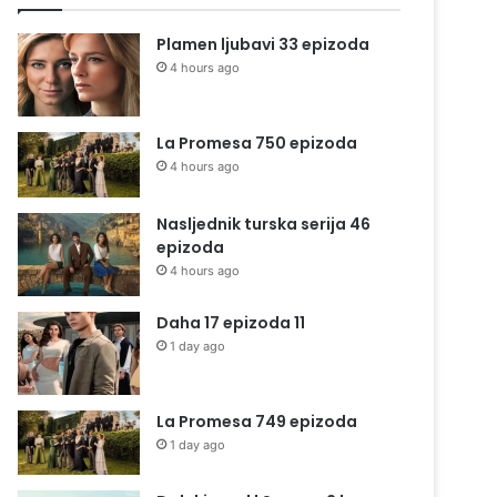
Plamen ljubavi 33 epizoda
4 hours ago
La Promesa 750 epizoda
4 hours ago
Nasljednik turska serija 46
epizoda
4 hours ago
Daha 17 epizoda 11
1 day ago
La Promesa 749 epizoda
1 day ago