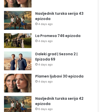
Nasljednik turska serija 43
epizoda
4 days ago
La Promesa 746 epizoda
4 days ago
Daleki grad | Sezona 2 |
Epizoda 69
4 days ago
Plamen ljubavi 30 epizoda
4 days ago
Nasljednik turska serija 42
epizoda
6 days ago