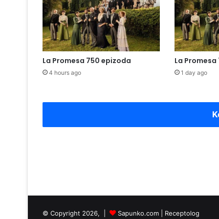
La Promesa 750 epizoda
La Promesa 
4 hours ago
1 day ago
K
© Copyright 2026, |
Sapunko.com
|
Receptolog