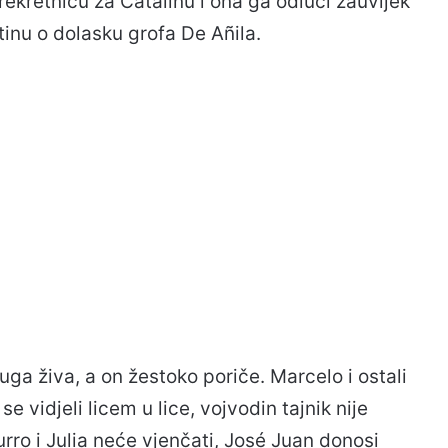
rekretnicu za Catalinu i ona ga odluči zauvijek
stinu o dolasku grofa De Añila.
uga živa, a on žestoko poriče. Marcelo i ostali
e vidjeli licem u lice, vojvodin tajnik nije
ro i Julia neće vjenčati, José Juan donosi