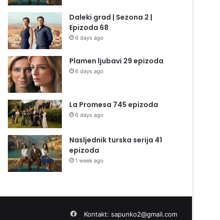
Daleki grad | Sezona 2 |
Epizoda 68
6 days ago
Plamen ljubavi 29 epizoda
6 days ago
La Promesa 745 epizoda
6 days ago
Nasljednik turska serija 41
epizoda
1 week ago
Facebook
Kontakt:
sapunko2@gmail.com