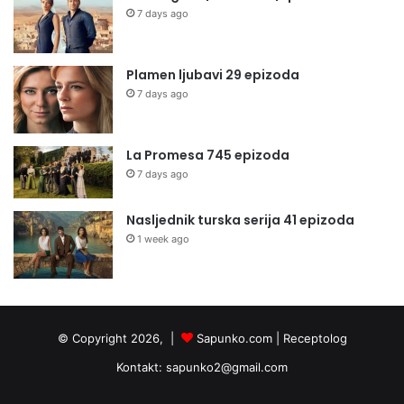
7 days ago
Plamen ljubavi 29 epizoda
7 days ago
La Promesa 745 epizoda
7 days ago
Nasljednik turska serija 41 epizoda
1 week ago
© Copyright 2026, |
Sapunko.com
|
Receptolog
Kontakt:
sapunko2@gmail.com