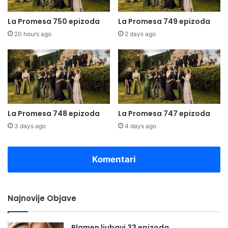
La Promesa 750 epizoda
La Promesa 749 epizoda
20 hours ago
2 days ago
La Promesa 748 epizoda
La Promesa 747 epizoda
3 days ago
4 days ago
Komentari
Najnovije Objave
Plamen ljubavi 33 epizoda