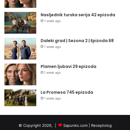
Nasljednik turska serija 42 epizoda
1 week ago
Daleki grad | Sezona 2 | Epizoda 68
1 week ago
Plamen ljubavi 29 epizoda
1 week ago
La Promesa 745 epizoda
1 week ago
© Copyright 2026, |
Sapunko.com
|
Receptolog