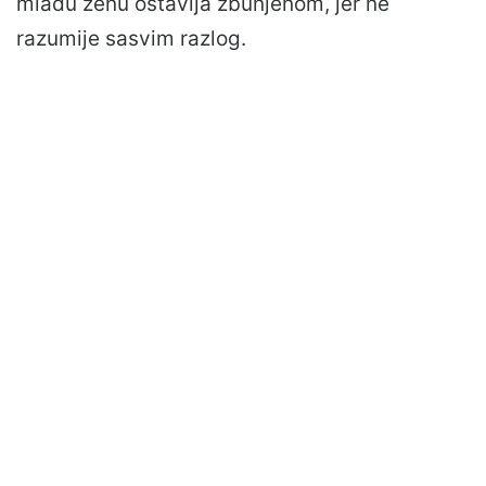
mladu ženu ostavlja zbunjenom, jer ne
razumije sasvim razlog.