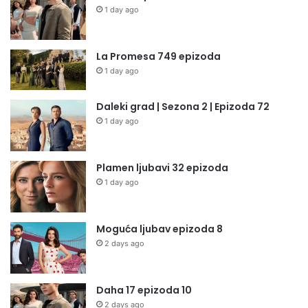
1 day ago
La Promesa 749 epizoda
1 day ago
Daleki grad | Sezona 2 | Epizoda 72
1 day ago
Plamen ljubavi 32 epizoda
1 day ago
Moguća ljubav epizoda 8
2 days ago
Daha 17 epizoda 10
2 days ago