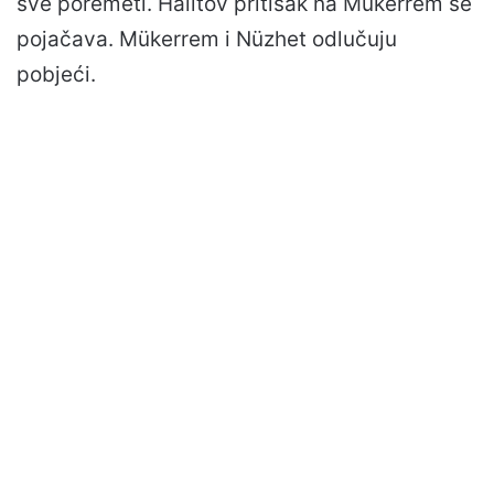
sve poremeti. Halitov pritisak na Mükerrem se
pojačava. Mükerrem i Nüzhet odlučuju
pobjeći.