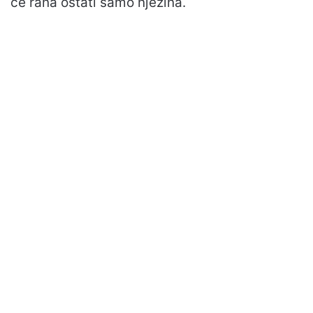
će rana ostati samo njezina.