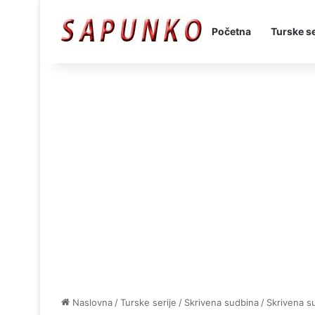
Početna
Turske se
Naslovna
/
Turske serije
/
Skrivena sudbina
/
Skrivena s