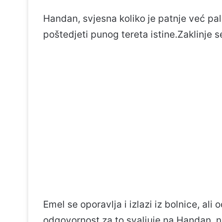
Handan, svjesna koliko je patnje već pa
poštedjeti punog tereta istine.Zaklinje se
Emel se oporavlja i izlazi iz bolnice, a
odgovornost za to svaljuje na Handan, ne