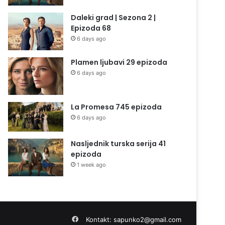
Daleki grad | Sezona 2 |
Epizoda 68
6 days ago
Plamen ljubavi 29 epizoda
6 days ago
La Promesa 745 epizoda
6 days ago
Nasljednik turska serija 41
epizoda
1 week ago
Facebook
Kontakt:
sapunko2@gmail.com