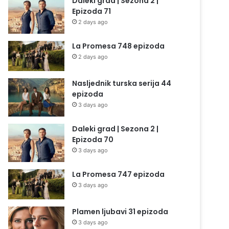
Daleki grad | Sezona 2 |
Epizoda 71
2 days ago
La Promesa 748 epizoda
2 days ago
Nasljednik turska serija 44
epizoda
3 days ago
Daleki grad | Sezona 2 |
Epizoda 70
3 days ago
La Promesa 747 epizoda
3 days ago
Plamen ljubavi 31 epizoda
3 days ago