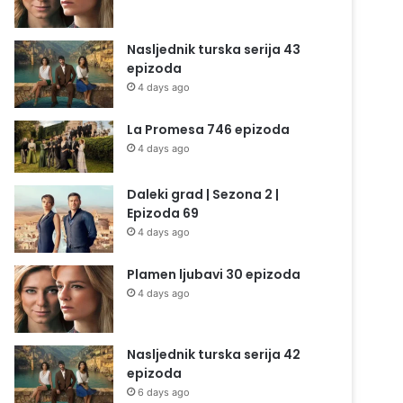
Nasljednik turska serija 43
epizoda
4 days ago
La Promesa 746 epizoda
4 days ago
Daleki grad | Sezona 2 |
Epizoda 69
4 days ago
Plamen ljubavi 30 epizoda
4 days ago
Nasljednik turska serija 42
epizoda
6 days ago