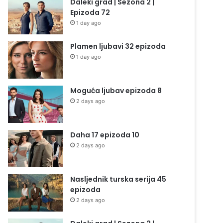
Daleki grad | Sezona 2 |
Epizoda 72
1 day ago
Plamen ljubavi 32 epizoda
1 day ago
Moguća ljubav epizoda 8
2 days ago
Daha 17 epizoda 10
2 days ago
Nasljednik turska serija 45
epizoda
2 days ago