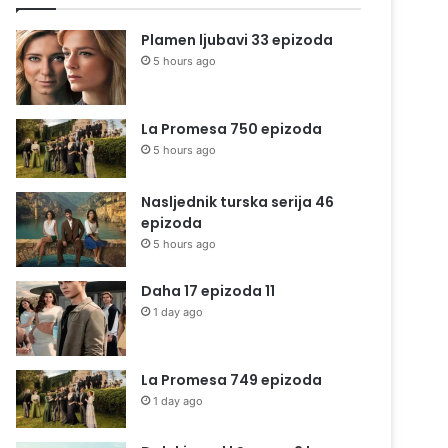
Plamen ljubavi 33 epizoda
5 hours ago
La Promesa 750 epizoda
5 hours ago
Nasljednik turska serija 46
epizoda
5 hours ago
Daha 17 epizoda 11
1 day ago
La Promesa 749 epizoda
1 day ago