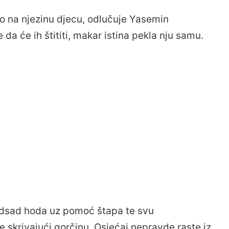
lo na njezinu djecu, odlučuje Yasemin
 da će ih štititi, makar istina pekla nju samu.
li odsad hoda uz pomoć štapa te svu
 skrivajući gorčinu. Osjećaj nepravde raste iz