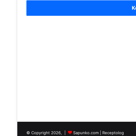
K
© Copyright 2026, |
Sapunko.com
|
Receptolog