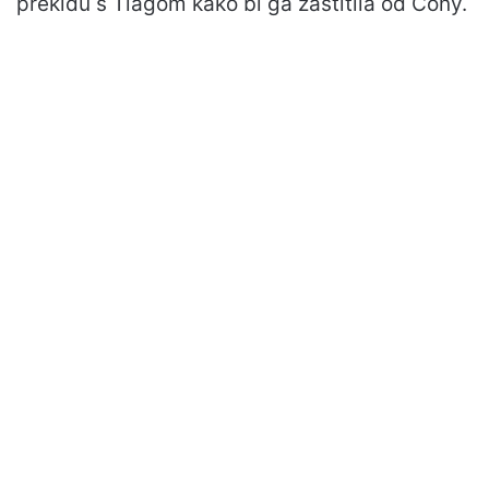
prekidu s Tiagom kako bi ga zaštitila od Cony.