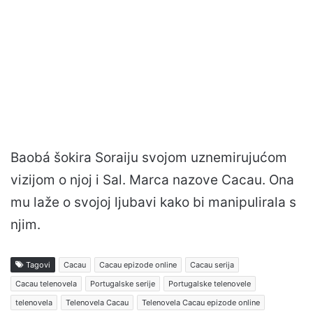
Baobá šokira Soraiju svojom uznemirujućom
vizijom o njoj i Sal. Marca nazove Cacau. Ona
mu laže o svojoj ljubavi kako bi manipulirala s
njim.
Tagovi
Cacau
Cacau epizode online
Cacau serija
Cacau telenovela
Portugalske serije
Portugalske telenovele
telenovela
Telenovela Cacau
Telenovela Cacau epizode online