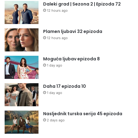
Daleki grad | Sezona 2 | Epizoda 72
12 hours ago
Plamen ljubavi 32 epizoda
12 hours ago
Moguća ljubav epizoda 8
1 day ago
Daha 17 epizoda 10
1 day ago
Nasljednik turska serija 45 epizoda
2 days ago