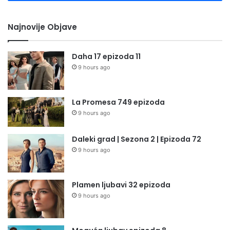
Najnovije Objave
Daha 17 epizoda 11
9 hours ago
La Promesa 749 epizoda
9 hours ago
Daleki grad | Sezona 2 | Epizoda 72
9 hours ago
Plamen ljubavi 32 epizoda
9 hours ago