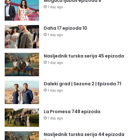
Moguća ljubav epizoda 8
1 day ago
Daha 17 epizoda 10
1 day ago
Nasljednik turska serija 45 epizoda
1 day ago
Daleki grad | Sezona 2 | Epizoda 71
1 day ago
La Promesa 748 epizoda
1 day ago
Nasljednik turska serija 44 epizoda