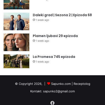
Daleki grad | Sezona 2 | Epizoda 68
1 week ago
Plamen ljubavi 29 epizoda
1 week ago
La Promesa 745 epizoda
1 week ago
© Copyright 2026, |
Sapunko.com
|
Receptolog
Kontakt:
sapunko2@gmail.com
Facebook