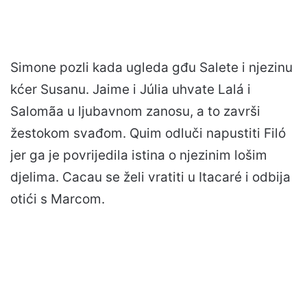
Simone pozli kada ugleda gđu Salete i njezinu
kćer Susanu. Jaime i Júlia uhvate Lalá i
Salomãa u ljubavnom zanosu, a to završi
žestokom svađom. Quim odluči napustiti Filó
jer ga je povrijedila istina o njezinim lošim
djelima. Cacau se želi vratiti u Itacaré i odbija
otići s Marcom.