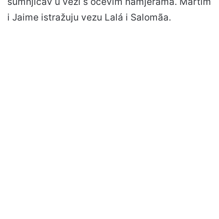
sumnjičav u vezi s očevim namjerama. Martim
i Jaime istražuju vezu Lalá i Salomãa.